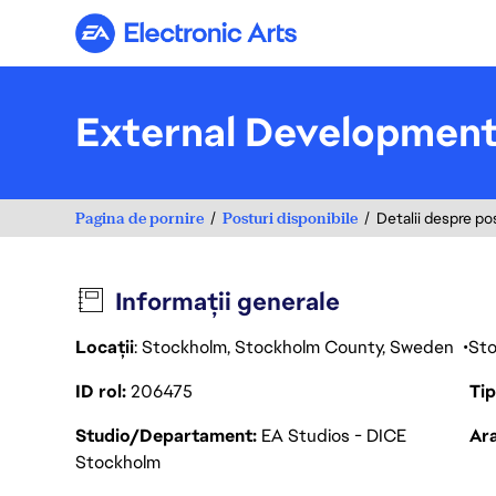
Electronic Arts
External Development
Pagina de pornire
Posturi disponibile
Detalii despre po
Informații generale
Locații
: Stockholm, Stockholm County, Sweden
St
ID rol
206475
Ti
Studio/Departament
EA Studios - DICE
Ara
Stockholm