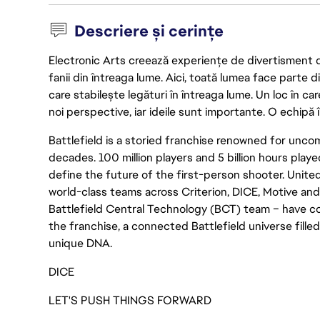
Descriere și cerințe
Electronic Arts creează experiențe de divertisment de 
fanii din întreaga lume. Aici, toată lumea face parte
care stabilește legături în întreaga lume. Un loc în ca
noi perspective, iar ideile sunt importante. O echipă î
Battlefield is a storied franchise renowned for un
decades. 100 million players and 5 billion hours played
define the future of the first-person shooter. United
world-class teams across Criterion, DICE, Motive and
Battlefield Central Technology (BCT) team – have c
the franchise, a connected Battlefield universe fille
unique DNA.
DICE
LET'S PUSH THINGS FORWARD