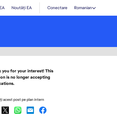
 EA
Noutăți EA
Conectare
Romanian
 you for your interest! This
ion is no longer accepting
cations.
ați acest post pe plan intern