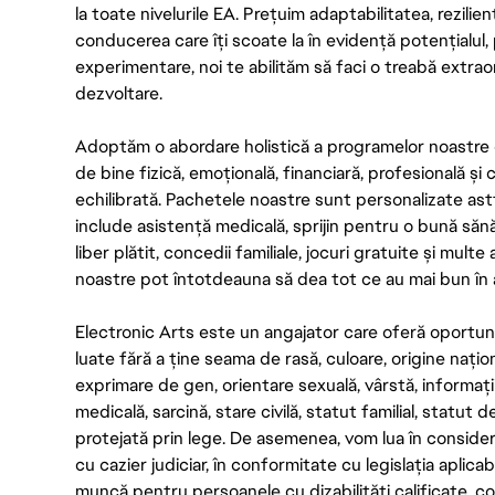
la toate nivelurile EA. Prețuim adaptabilitatea, rezilien
conducerea care îți scoate la în evidență potențialul, 
experimentare, noi te abilităm să faci o treabă extrao
dezvoltare.
Adoptăm o abordare holistică a programelor noastre 
de bine fizică, emoțională, financiară, profesională și
echilibrată. Pachetele noastre sunt personalizate astf
include asistență medicală, sprijin pentru o bună săn
liber plătit, concedii familiale, jocuri gratuite și multe
noastre pot întotdeauna să dea tot ce au mai bun în act
Electronic Arts este un angajator care oferă oportuni
luate fără a ține seama de rasă, culoare, origine nați
exprimare de gen, orientare sexuală, vârstă, informații g
medicală, sarcină, stare civilă, statut familial, statut 
protejată prin lege. De asemenea, vom lua în considera
cu cazier judiciar, în conformitate cu legislația aplic
muncă pentru persoanele cu dizabilități calificate, con