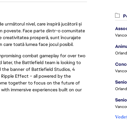
Po
următorul nivel, care inspiră jucătorii și
Assoc
 din poveste. Face parte dintr-o comunitate
Vanco
re creativitatea prosperă, sunt încurajate
n care toată lumea face jocul posibil.
Anima
Orland
compromising combat gameplay for over two
 later, the Battlefield team is looking to
 the banner of Battlefield Studios, 4
Vanco
 Ripple Effect – all powered by the
ome together to focus on the future of
Orland
d with immersive experiences built on our
Vancou
Vedeț