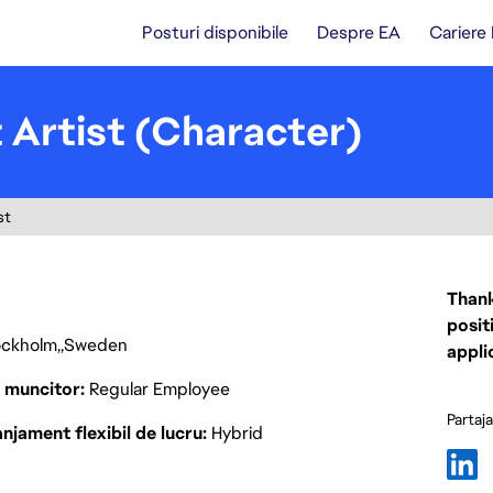
Posturi disponibile
Despre EA
Cariere
 Artist (Character)
st
Thank
posit
ockholm
Sweden
appli
p muncitor
Regular Employee
Partaj
njament flexibil de lucru
Hybrid