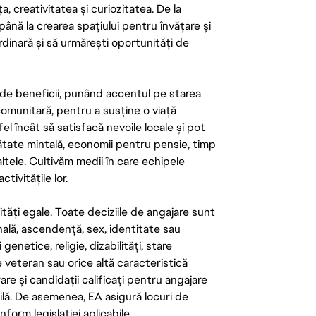
ța, creativitatea și curiozitatea. De la
până la crearea spațiului pentru învățare și
rdinară și să urmărești oportunități de
de beneficii, punând accentul pe starea
 comunitară, pentru a susține o viață
el încât să satisfacă nevoile locale și pot
ătate mintală, economii pentru pensie, timp
 altele. Cultivăm medii în care echipele
ivitățile lor.
tăți egale. Toate deciziile de angajare sunt
onală, ascendență, sex, identitate sau
enetice, religie, dizabilități, stare
de veteran sau orice altă caracteristică
re și candidații calificați pentru angajare
abilă. De asemenea, EA asigură locuri de
form legislației aplicabile.