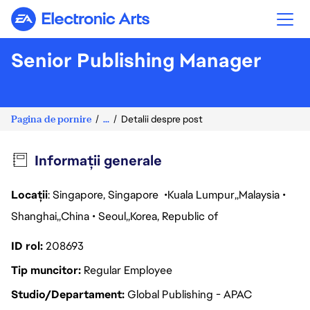
Electronic Arts
Senior Publishing Manager
Pagina de pornire
...
Detalii despre post
Informații generale
Locații
: Singapore, Singapore
Kuala Lumpur
Malaysia
Shanghai
China
Seoul
Korea, Republic of
ID rol
208693
Tip muncitor
Regular Employee
Studio/Departament
Global Publishing - APAC