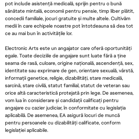
pot include asistență medicală, sprijin pentru o bună
sănătate mintală, economii pentru pensie, timp liber plătit,
concedii familiale, jocuri gratuite și multe altele. Cultivăm
medii în care echipele noastre pot întotdeauna să dea tot
ce au mai bun în activitățile lor.
Electronic Arts este un angajator care oferă oportunități
egale. Toate deciziile de angajare sunt luate fără a ține
seama de rasă, culoare, origine națională, ascendență, sex,
identitate sau exprimare de gen, orientare sexuală, vârstă,
informații genetice, religie, dizabilități, stare medicală,
sarcină, stare civilă, statut familial, statut de veteran sau
orice altă caracteristică protejată prin lege. De asemenea,
vom lua în considerare și candidații calificați pentru
angajare cu cazier judiciar, în conformitate cu legislația
aplicabilă. De asemenea, EA asigură locuri de muncă
pentru persoanele cu dizabilități calificate, conform
legislației aplicabile.