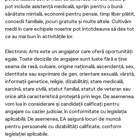
pot include asistență medicală, sprijin pentru o bună
sănătate mintală, economii pentru pensie, timp liber plătit,
concedii familiale, jocuri gratuite și multe altele. Cultivăm
medii în care echipele noastre pot întotdeauna să dea tot
ce au mai bun în activitățile lor.
Electronic Arts este un angajator care oferă oportunități
egale. Toate deciziile de angajare sunt luate fără a ține
seama de rasă, culoare, origine națională, ascendență, sex,
identitate sau exprimare de gen, orientare sexuală, vârstă,
informații genetice, religie, dizabilități, stare medicală,
sarcină, stare civilă, statut familial, statut de veteran sau
orice altă caracteristică protejată prin lege. De asemenea,
vom lua în considerare și candidații calificați pentru
angajare cu cazier judiciar, în conformitate cu legislația
aplicabilă. De asemenea, EA asigură locuri de muncă
pentru persoanele cu dizabilități calificate, conform
legislației aplicabile.