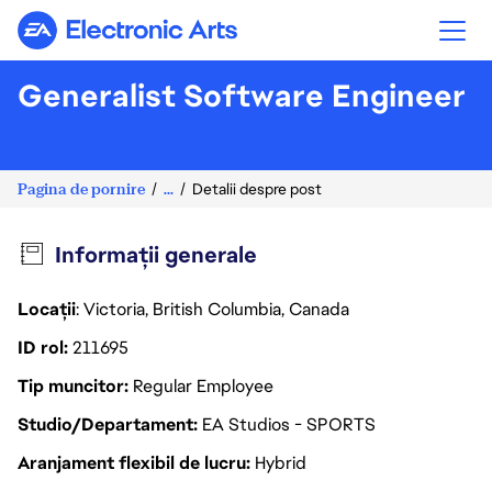
Electronic Arts
Generalist Software Engineer
Pagina de pornire
...
Detalii despre post
Informații generale
Locații
: Victoria, British Columbia, Canada
ID rol
211695
Tip muncitor
Regular Employee
Studio/Departament
EA Studios - SPORTS
Aranjament flexibil de lucru
Hybrid