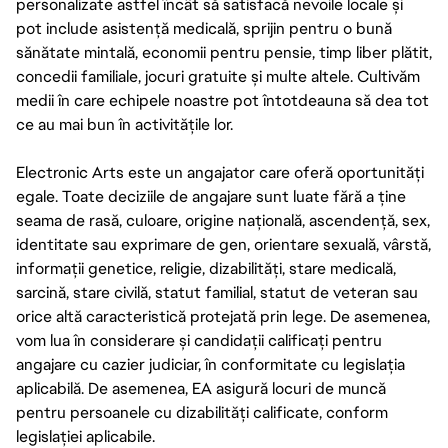
personalizate astfel încât să satisfacă nevoile locale și
pot include asistență medicală, sprijin pentru o bună
sănătate mintală, economii pentru pensie, timp liber plătit,
concedii familiale, jocuri gratuite și multe altele. Cultivăm
medii în care echipele noastre pot întotdeauna să dea tot
ce au mai bun în activitățile lor.
Electronic Arts este un angajator care oferă oportunități
egale. Toate deciziile de angajare sunt luate fără a ține
seama de rasă, culoare, origine națională, ascendență, sex,
identitate sau exprimare de gen, orientare sexuală, vârstă,
informații genetice, religie, dizabilități, stare medicală,
sarcină, stare civilă, statut familial, statut de veteran sau
orice altă caracteristică protejată prin lege. De asemenea,
vom lua în considerare și candidații calificați pentru
angajare cu cazier judiciar, în conformitate cu legislația
aplicabilă. De asemenea, EA asigură locuri de muncă
pentru persoanele cu dizabilități calificate, conform
legislației aplicabile.