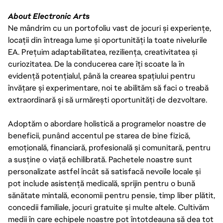
About Electronic Arts
Ne mândrim cu un portofoliu vast de jocuri și experiențe,
locații din întreaga lume și oportunități la toate nivelurile
EA. Prețuim adaptabilitatea, reziliența, creativitatea și
curiozitatea. De la conducerea care îți scoate la în
evidență potențialul, până la crearea spațiului pentru
învățare și experimentare, noi te abilităm să faci o treabă
extraordinară și să urmărești oportunități de dezvoltare.
Adoptăm o abordare holistică a programelor noastre de
beneficii, punând accentul pe starea de bine fizică,
emoțională, financiară, profesională și comunitară, pentru
a susține o viață echilibrată. Pachetele noastre sunt
personalizate astfel încât să satisfacă nevoile locale și
pot include asistență medicală, sprijin pentru o bună
sănătate mintală, economii pentru pensie, timp liber plătit,
concedii familiale, jocuri gratuite și multe altele. Cultivăm
medii în care echipele noastre pot întotdeauna să dea tot