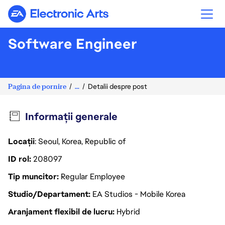
Electronic Arts
Software Engineer
Pagina de pornire
...
Detalii despre post
Informații generale
Locații
: Seoul, Korea, Republic of
ID rol
208097
Tip muncitor
Regular Employee
Studio/Departament
EA Studios - Mobile Korea
Aranjament flexibil de lucru
Hybrid