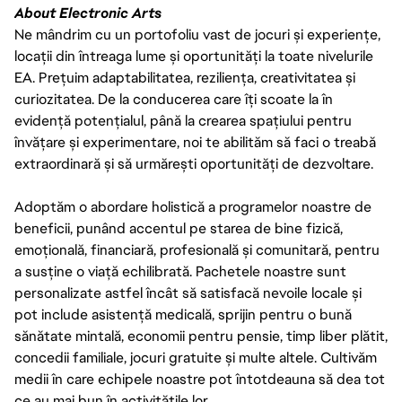
About Electronic Arts
Ne mândrim cu un portofoliu vast de jocuri și experiențe,
locații din întreaga lume și oportunități la toate nivelurile
EA. Prețuim adaptabilitatea, reziliența, creativitatea și
curiozitatea. De la conducerea care îți scoate la în
evidență potențialul, până la crearea spațiului pentru
învățare și experimentare, noi te abilităm să faci o treabă
extraordinară și să urmărești oportunități de dezvoltare.
Adoptăm o abordare holistică a programelor noastre de
beneficii, punând accentul pe starea de bine fizică,
emoțională, financiară, profesională și comunitară, pentru
a susține o viață echilibrată. Pachetele noastre sunt
personalizate astfel încât să satisfacă nevoile locale și
pot include asistență medicală, sprijin pentru o bună
sănătate mintală, economii pentru pensie, timp liber plătit,
concedii familiale, jocuri gratuite și multe altele. Cultivăm
medii în care echipele noastre pot întotdeauna să dea tot
ce au mai bun în activitățile lor.