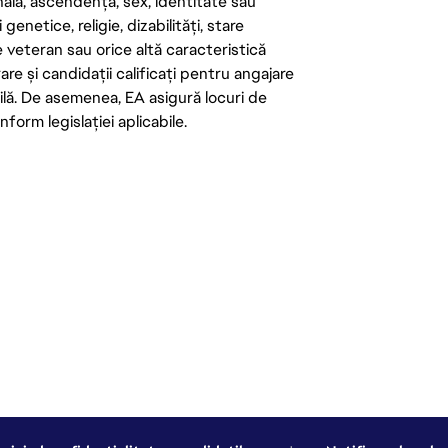
onală, ascendență, sex, identitate sau
enetice, religie, dizabilități, stare
de veteran sau orice altă caracteristică
re și candidații calificați pentru angajare
abilă. De asemenea, EA asigură locuri de
form legislației aplicabile.