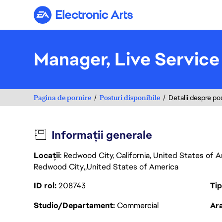
Electronic Arts
Manager, Live Service
Pagina de pornire
Posturi disponibile
Detalii despre po
Informații generale
Locații
: Redwood City, California, United States of 
Redwood City
United States of America
ID rol
208743
Ti
Studio/Departament
Commercial
Ara