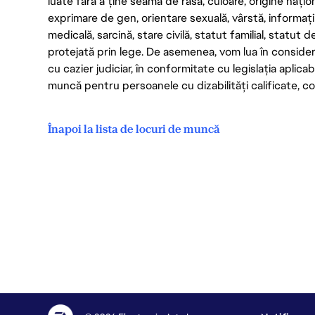
luate fără a ține seama de rasă, culoare, origine nați
exprimare de gen, orientare sexuală, vârstă, informații g
medicală, sarcină, stare civilă, statut familial, statut 
protejată prin lege. De asemenea, vom lua în considera
cu cazier judiciar, în conformitate cu legislația aplic
muncă pentru persoanele cu dizabilități calificate, con
Înapoi la lista de locuri de muncă