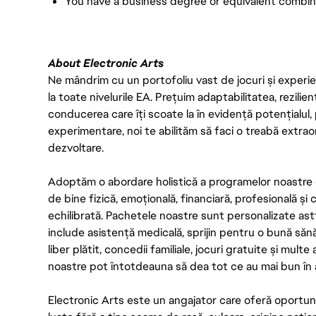
You have a business degree or equivalent combin
About Electronic Arts
Ne mândrim cu un portofoliu vast de jocuri și experien
la toate nivelurile EA. Prețuim adaptabilitatea, rezilien
conducerea care îți scoate la în evidență potențialul, 
experimentare, noi te abilităm să faci o treabă extrao
dezvoltare.
Adoptăm o abordare holistică a programelor noastre 
de bine fizică, emoțională, financiară, profesională și
echilibrată. Pachetele noastre sunt personalizate astf
include asistență medicală, sprijin pentru o bună săn
liber plătit, concedii familiale, jocuri gratuite și multe
noastre pot întotdeauna să dea tot ce au mai bun în act
Electronic Arts este un angajator care oferă oportuni