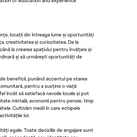
ation of education and experience
țe, locații din întreaga lume și oportunități
ța, creativitatea și curiozitatea. De la
până la crearea spațiului pentru învățare și
rdinară și să urmărești oportunități de
de beneficii, punând accentul pe starea
 comunitară, pentru a susține o viață
el încât să satisfacă nevoile locale și pot
ătate mintală, economii pentru pensie, timp
 altele. Cultivăm medii în care echipele
ivitățile lor.
tăți egale. Toate deciziile de angajare sunt