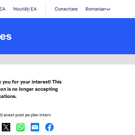
 EA
Noutăți EA
Conectare
Romanian
mes
 you for your interest! This
ion is no longer accepting
cations.
ați acest post pe plan intern