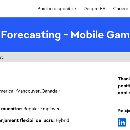
Posturi disponibile
Despre EA
Cariere
 Forecasting - Mobile Ga
st
Thank
posit
America
Vancouver
Canada
appli
p muncitor
Regular Employee
Partaj
njament flexibil de lucru
Hybrid