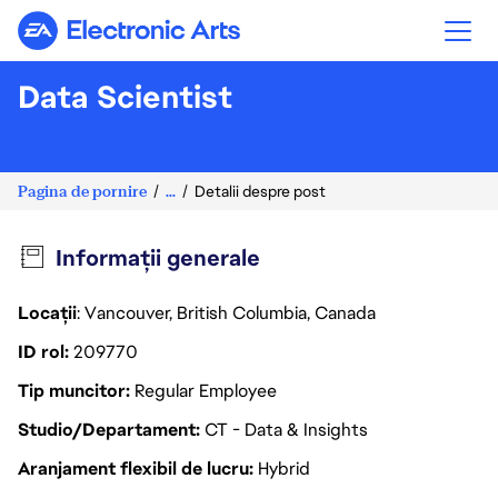
Electronic Arts
Data Scientist
Pagina de pornire
...
Detalii despre post
Informații generale
Locații
: Vancouver, British Columbia, Canada
ID rol
209770
Tip muncitor
Regular Employee
Studio/Departament
CT - Data & Insights
Aranjament flexibil de lucru
Hybrid