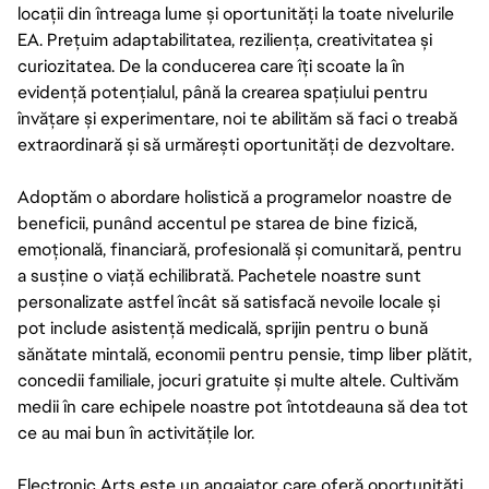
locații din întreaga lume și oportunități la toate nivelurile
EA. Prețuim adaptabilitatea, reziliența, creativitatea și
curiozitatea. De la conducerea care îți scoate la în
evidență potențialul, până la crearea spațiului pentru
învățare și experimentare, noi te abilităm să faci o treabă
extraordinară și să urmărești oportunități de dezvoltare.
Adoptăm o abordare holistică a programelor noastre de
beneficii, punând accentul pe starea de bine fizică,
emoțională, financiară, profesională și comunitară, pentru
a susține o viață echilibrată. Pachetele noastre sunt
personalizate astfel încât să satisfacă nevoile locale și
pot include asistență medicală, sprijin pentru o bună
sănătate mintală, economii pentru pensie, timp liber plătit,
concedii familiale, jocuri gratuite și multe altele. Cultivăm
medii în care echipele noastre pot întotdeauna să dea tot
ce au mai bun în activitățile lor.
Electronic Arts este un angajator care oferă oportunități