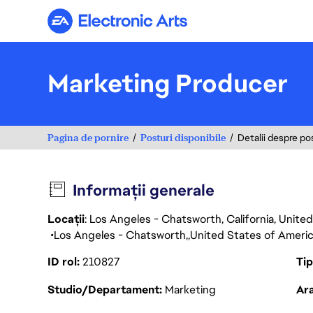
Electronic Arts
Marketing Producer
Pagina de pornire
Posturi disponibile
Detalii despre po
Informații generale
Locații
: Los Angeles - Chatsworth, California, Unit
Los Angeles - Chatsworth
United States of Ameri
ID rol
210827
Ti
Studio/Departament
Marketing
Ara