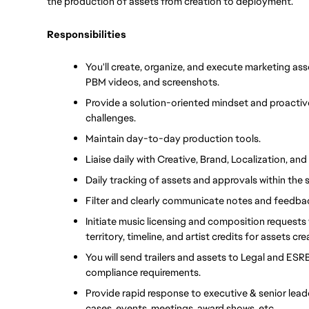
the production of assets from creation to deployment.
Responsibilities
You'll create, organize, and execute marketing asset
PBM videos, and screenshots.
Provide a solution-oriented mindset and proactive
challenges.
Maintain day-to-day production tools.
Liaise daily with Creative, Brand, Localization,
Daily tracking of assets and approvals within the
Filter and clearly communicate notes and feedba
Initiate music licensing and composition requests 
territory, timeline, and artist credits for assets cre
You will send trailers and assets to Legal and ESRB
compliance requirements.
Provide rapid response to executive & senior leade
cases, events, meetings, award shows, etc.