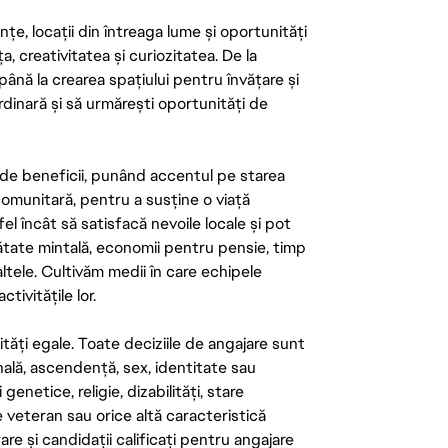
țe, locații din întreaga lume și oportunități
ța, creativitatea și curiozitatea. De la
până la crearea spațiului pentru învățare și
rdinară și să urmărești oportunități de
de beneficii, punând accentul pe starea
 comunitară, pentru a susține o viață
el încât să satisfacă nevoile locale și pot
ătate mintală, economii pentru pensie, timp
 altele. Cultivăm medii în care echipele
ivitățile lor.
tăți egale. Toate deciziile de angajare sunt
onală, ascendență, sex, identitate sau
enetice, religie, dizabilități, stare
de veteran sau orice altă caracteristică
re și candidații calificați pentru angajare