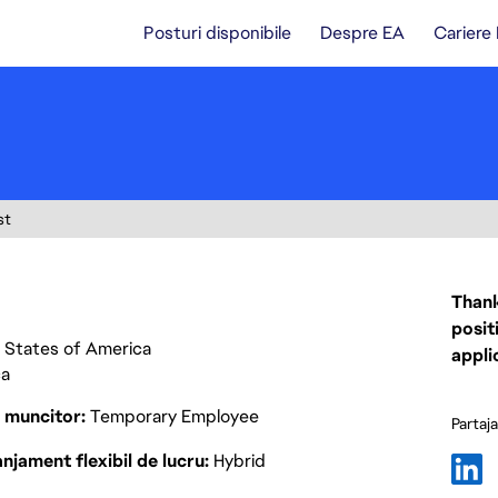
Posturi disponibile
Despre EA
Cariere
st
Thank
posit
ed States of America
appli
ca
p muncitor
Temporary Employee
Partaj
njament flexibil de lucru
Hybrid