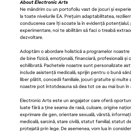
About Electronic Arts
Ne mândrim cu un portofoliu vast de jocuri și experien
la toate nivelurile EA. Prețuim adaptabilitatea, rezilien
conducerea care îți scoate la în evidență potențialul, 
experimentare, noi te abilităm să faci o treabă extrao
dezvoltare.
Adoptăm o abordare holistică a programelor noastre 
de bine fizică, emoțională, financiară, profesională și
echilibrată. Pachetele noastre sunt personalizate astf
include asistență medicală, sprijin pentru o bună săn
liber plătit, concedii familiale, jocuri gratuite și multe
noastre pot întotdeauna să dea tot ce au mai bun în act
Electronic Arts este un angajator care oferă oportuni
luate fără a ține seama de rasă, culoare, origine nați
exprimare de gen, orientare sexuală, vârstă, informații g
medicală, sarcină, stare civilă, statut familial, statut 
protejată prin lege. De asemenea, vom lua în considera