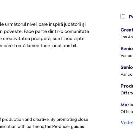
Po
următorul nivel, care inspiră jucătorii și
Crea
 din poveste. Face parte dintr-o comunitate
re creativitatea prosperă, sunt încurajate
n care toată lumea face jocul posibil.
Seni
Vanco
Vanco
Offsit
Marke
Offsit
of production and creative. By promoting close 
Vedeț
nication with partners; the Producer guides 