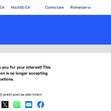
 EA
Noutăți EA
Conectare
Romanian
 you for your interest! This
ion is no longer accepting
cations.
ați acest post pe plan intern