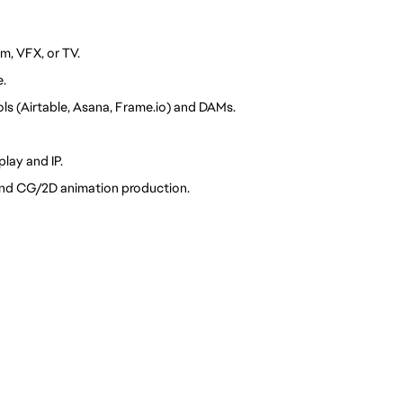
m, VFX, or TV.
e.
ls (Airtable, Asana, Frame.io) and DAMs.
lay and IP.
and CG/2D animation production.