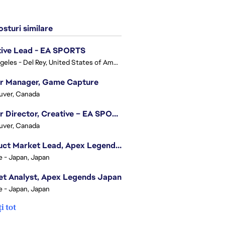
sturi similare
tive Lead - EA SPORTS
Los Angeles - Del Rey, United States of America
or Manager, Game Capture
uver, Canada
Senior Director, Creative – EA SPORTS FC
uver, Canada
Product Market Lead, Apex Legends Japan
e - Japan, Japan
t Analyst, Apex Legends Japan
e - Japan, Japan
i tot