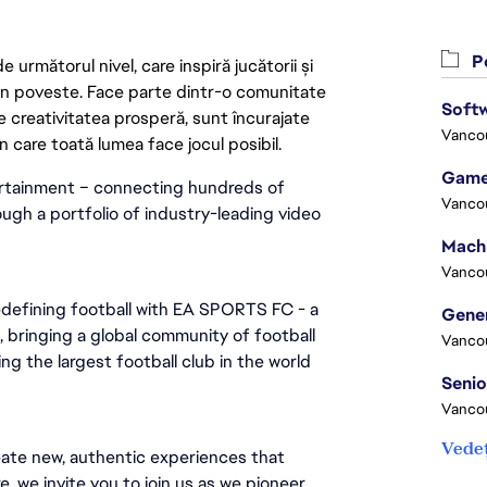
Po
următorul nivel, care inspiră jucătorii și
 din poveste. Face parte dintr-o comunitate
Softw
re creativitatea prosperă, sunt încurajate
Vanco
n care toată lumea face jocul posibil.
Game
rtainment – connecting hundreds of 
Vanco
ugh a portfolio of industry-leading video 
Vanco
edefining football with EA SPORTS FC - a 
bringing a global community of football 
Vanco
g the largest football club in the world 
Vanco
Vedeț
ate new, authentic experiences that 
e, we invite you to join us as we pioneer 