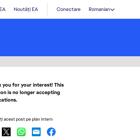
 EA
Noutăți EA
Conectare
Romanian
 you for your interest! This
ion is no longer accepting
cations.
ați acest post pe plan intern