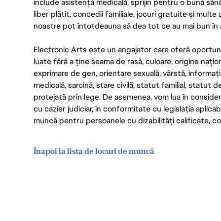
include asistență medicală, sprijin pentru o bună săn
liber plătit, concedii familiale, jocuri gratuite și multe
noastre pot întotdeauna să dea tot ce au mai bun în act
Electronic Arts este un angajator care oferă oportuni
luate fără a ține seama de rasă, culoare, origine nați
exprimare de gen, orientare sexuală, vârstă, informații g
medicală, sarcină, stare civilă, statut familial, statut 
protejată prin lege. De asemenea, vom lua în considera
cu cazier judiciar, în conformitate cu legislația aplic
muncă pentru persoanele cu dizabilități calificate, con
Înapoi la lista de locuri de muncă