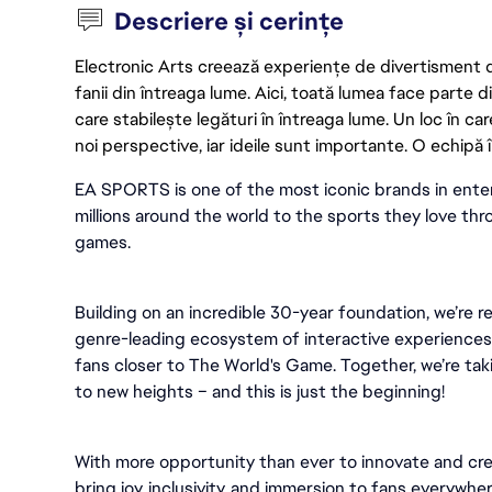
Descriere și cerințe
Electronic Arts creează experiențe de divertisment de 
fanii din întreaga lume. Aici, toată lumea face parte
care stabilește legături în întreaga lume. Un loc în ca
noi perspective, iar ideile sunt importante. O echipă î
EA SPORTS is one of the most iconic brands in ente
millions around the world to the sports they love thro
games.
Building on an incredible 30-year foundation, we’re r
genre-leading ecosystem of interactive experiences, 
fans closer to The World's Game. Together, we’re takin
to new heights – and this is just the beginning!
With more opportunity than ever to innovate and cre
bring joy, inclusivity, and immersion to fans everywher