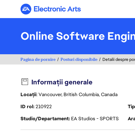
Electronic Arts
Online Software Engi
Pagina de pornire
Posturi disponibile
Detalii despre po
Informații generale
Locații
: Vancouver, British Columbia, Canada
ID rol
210922
Ti
Studio/Departament
EA Studios - SPORTS
Ara