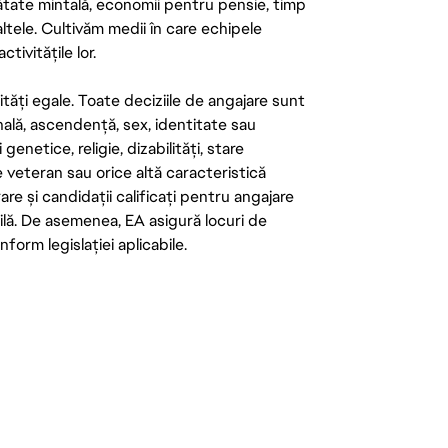
ătate mintală, economii pentru pensie, timp
 altele. Cultivăm medii în care echipele
ivitățile lor.
tăți egale. Toate deciziile de angajare sunt
onală, ascendență, sex, identitate sau
enetice, religie, dizabilități, stare
de veteran sau orice altă caracteristică
re și candidații calificați pentru angajare
abilă. De asemenea, EA asigură locuri de
form legislației aplicabile.