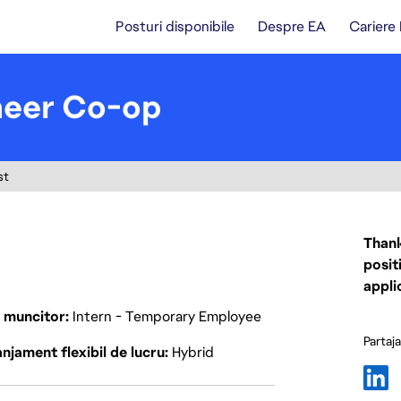
Posturi disponibile
Despre EA
Cariere
neer Co-op
st
Thank
posit
appli
p muncitor
Intern - Temporary Employee
Partaj
njament flexibil de lucru
Hybrid