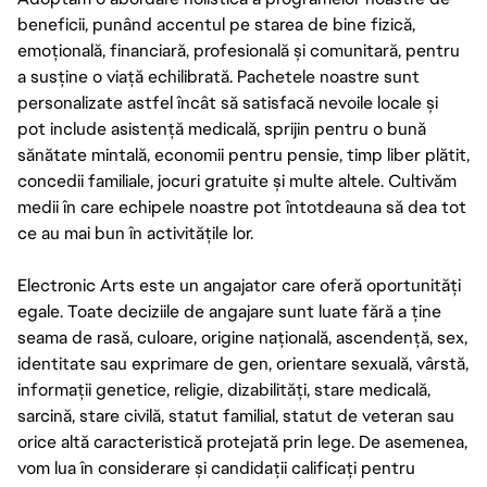
beneficii, punând accentul pe starea de bine fizică,
emoțională, financiară, profesională și comunitară, pentru
a susține o viață echilibrată. Pachetele noastre sunt
personalizate astfel încât să satisfacă nevoile locale și
pot include asistență medicală, sprijin pentru o bună
sănătate mintală, economii pentru pensie, timp liber plătit,
concedii familiale, jocuri gratuite și multe altele. Cultivăm
medii în care echipele noastre pot întotdeauna să dea tot
ce au mai bun în activitățile lor.
Electronic Arts este un angajator care oferă oportunități
egale. Toate deciziile de angajare sunt luate fără a ține
seama de rasă, culoare, origine națională, ascendență, sex,
identitate sau exprimare de gen, orientare sexuală, vârstă,
informații genetice, religie, dizabilități, stare medicală,
sarcină, stare civilă, statut familial, statut de veteran sau
orice altă caracteristică protejată prin lege. De asemenea,
vom lua în considerare și candidații calificați pentru