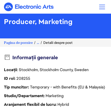
Electronic Arts
Producer, Marketing
Pagina de pornire
...
Detalii despre post
Informații generale
Locații
: Stockholm, Stockholm County, Sweden
ID rol
208255
Tip muncitor
Temporary - with Benefits (EU & Malaysia)
Studio/Departament
Marketing
Aranjament flexibil de lucru
Hybrid