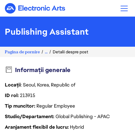
Electronic Arts
Publishing Assistant
Pagina de pornire
...
Detalii despre post
Informații generale
Locații
: Seoul, Korea, Republic of
ID rol
213915
Tip muncitor
Regular Employee
Studio/Departament
Global Publishing - APAC
Aranjament flexibil de lucru
Hybrid