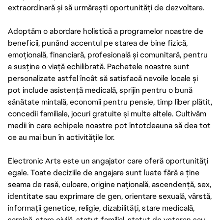
extraordinară și să urmărești oportunități de dezvoltare.
Adoptăm o abordare holistică a programelor noastre de
beneficii, punând accentul pe starea de bine fizică,
emoțională, financiară, profesională și comunitară, pentru
a susține o viață echilibrată. Pachetele noastre sunt
personalizate astfel încât să satisfacă nevoile locale și
pot include asistență medicală, sprijin pentru o bună
sănătate mintală, economii pentru pensie, timp liber plătit,
concedii familiale, jocuri gratuite și multe altele. Cultivăm
medii în care echipele noastre pot întotdeauna să dea tot
ce au mai bun în activitățile lor.
Electronic Arts este un angajator care oferă oportunități
egale. Toate deciziile de angajare sunt luate fără a ține
seama de rasă, culoare, origine națională, ascendență, sex,
identitate sau exprimare de gen, orientare sexuală, vârstă,
informații genetice, religie, dizabilități, stare medicală,
sarcină, stare civilă, statut familial, statut de veteran sau