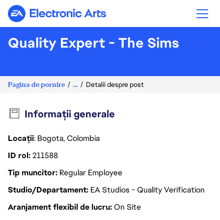
Electronic Arts
Quality Expert - The Sims
Pagina de pornire
...
Detalii despre post
Informații generale
Locații
: Bogota, Colombia
ID rol
211588
Tip muncitor
Regular Employee
Studio/Departament
EA Studios - Quality Verification
Aranjament flexibil de lucru
On Site