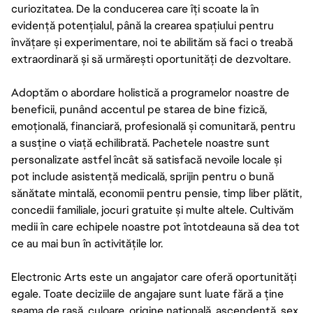
curiozitatea. De la conducerea care îți scoate la în
evidență potențialul, până la crearea spațiului pentru
învățare și experimentare, noi te abilităm să faci o treabă
extraordinară și să urmărești oportunități de dezvoltare.
Adoptăm o abordare holistică a programelor noastre de
beneficii, punând accentul pe starea de bine fizică,
emoțională, financiară, profesională și comunitară, pentru
a susține o viață echilibrată. Pachetele noastre sunt
personalizate astfel încât să satisfacă nevoile locale și
pot include asistență medicală, sprijin pentru o bună
sănătate mintală, economii pentru pensie, timp liber plătit,
concedii familiale, jocuri gratuite și multe altele. Cultivăm
medii în care echipele noastre pot întotdeauna să dea tot
ce au mai bun în activitățile lor.
Electronic Arts este un angajator care oferă oportunități
egale. Toate deciziile de angajare sunt luate fără a ține
seama de rasă, culoare, origine națională, ascendență, sex,