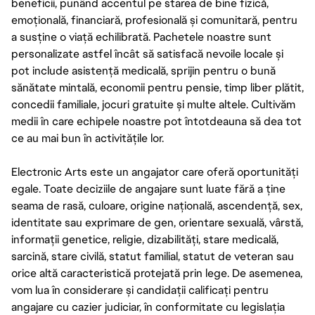
beneficii, punând accentul pe starea de bine fizică,
emoțională, financiară, profesională și comunitară, pentru
a susține o viață echilibrată. Pachetele noastre sunt
personalizate astfel încât să satisfacă nevoile locale și
pot include asistență medicală, sprijin pentru o bună
sănătate mintală, economii pentru pensie, timp liber plătit,
concedii familiale, jocuri gratuite și multe altele. Cultivăm
medii în care echipele noastre pot întotdeauna să dea tot
ce au mai bun în activitățile lor.
Electronic Arts este un angajator care oferă oportunități
egale. Toate deciziile de angajare sunt luate fără a ține
seama de rasă, culoare, origine națională, ascendență, sex,
identitate sau exprimare de gen, orientare sexuală, vârstă,
informații genetice, religie, dizabilități, stare medicală,
sarcină, stare civilă, statut familial, statut de veteran sau
orice altă caracteristică protejată prin lege. De asemenea,
vom lua în considerare și candidații calificați pentru
angajare cu cazier judiciar, în conformitate cu legislația