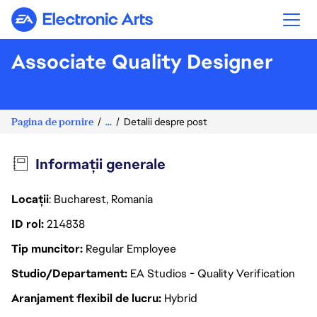
Electronic Arts
Associate Quality Designer
Pagina de pornire
...
Detalii despre post
Informații generale
Locații
: Bucharest, Romania
ID rol
214838
Tip muncitor
Regular Employee
Studio/Departament
EA Studios - Quality Verification
Aranjament flexibil de lucru
Hybrid