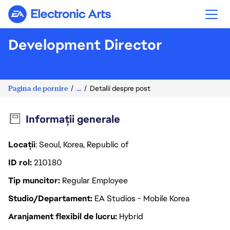
Electronic Arts
Development Director
Pagina de pornire
...
Detalii despre post
Informații generale
Locații
: Seoul, Korea, Republic of
ID rol
210180
Tip muncitor
Regular Employee
Studio/Departament
EA Studios - Mobile Korea
Aranjament flexibil de lucru
Hybrid