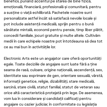
beneficii, punând accentul pe starea de bine fizică,
emoțională, financiară, profesională și comunitară, pentru
a susține o viață echilibrată. Pachetele noastre sunt
personalizate astfel încât să satisfacă nevoile locale și
pot include asistență medicală, sprijin pentru o bună
sănătate mintală, economii pentru pensie, timp liber plătit,
concedii familiale, jocuri gratuite și multe altele. Cultivăm
medii în care echipele noastre pot întotdeauna să dea tot
ce au mai bun în activitățile lor.
Electronic Arts este un angajator care oferă oportunități
egale. Toate deciziile de angajare sunt luate fără a ține
seama de rasă, culoare, origine națională, ascendență, sex,
identitate sau exprimare de gen, orientare sexuală, vârstă,
informații genetice, religie, dizabilități, stare medicală,
sarcină, stare civilă, statut familial, statut de veteran sau
orice altă caracteristică protejată prin lege. De asemenea,
vom lua în considerare și candidații calificați pentru
angajare cu cazier judiciar, în conformitate cu legislația