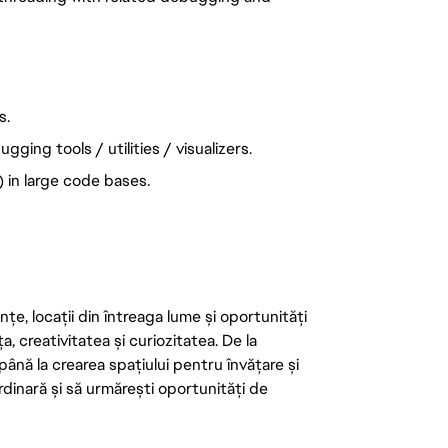
s.
ing tools / utilities / visualizers.
) in large code bases.
țe, locații din întreaga lume și oportunități
ța, creativitatea și curiozitatea. De la
până la crearea spațiului pentru învățare și
rdinară și să urmărești oportunități de