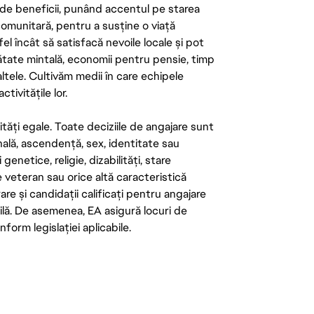
de beneficii, punând accentul pe starea
 comunitară, pentru a susține o viață
el încât să satisfacă nevoile locale și pot
ătate mintală, economii pentru pensie, timp
 altele. Cultivăm medii în care echipele
ivitățile lor.
tăți egale. Toate deciziile de angajare sunt
onală, ascendență, sex, identitate sau
enetice, religie, dizabilități, stare
de veteran sau orice altă caracteristică
re și candidații calificați pentru angajare
abilă. De asemenea, EA asigură locuri de
form legislației aplicabile.