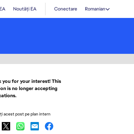
 EA
Noutăți EA
Conectare
Romanian
 you for your interest! This
ion is no longer accepting
cations.
ați acest post pe plan intern