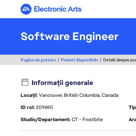
Electronic Arts
Software Engineer
Pagina de pornire
Posturi disponibile
Detalii despre po
Informații generale
Locații
: Vancouver, British Columbia, Canada
ID rol
209690
Ti
Studio/Departament
CT - Frostbite
Ara