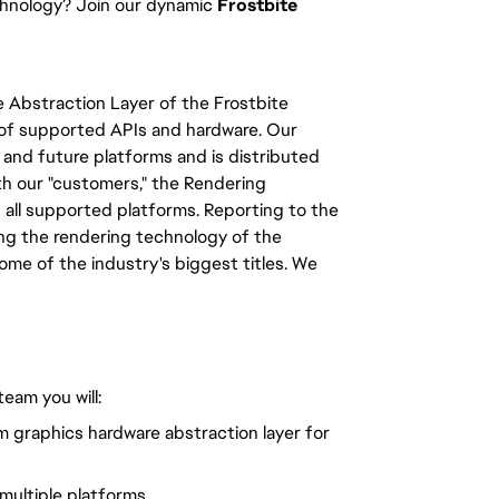
chnology? Join our dynamic
Frostbite
e Abstraction Layer of the Frostbite
s of supported APIs and hardware. Our
and future platforms and is distributed
th our "customers," the Rendering
 all supported platforms. Reporting to the
cing the rendering technology of the
ome of the industry's biggest titles. We
eam you will:
m graphics hardware abstraction layer for
multiple platforms