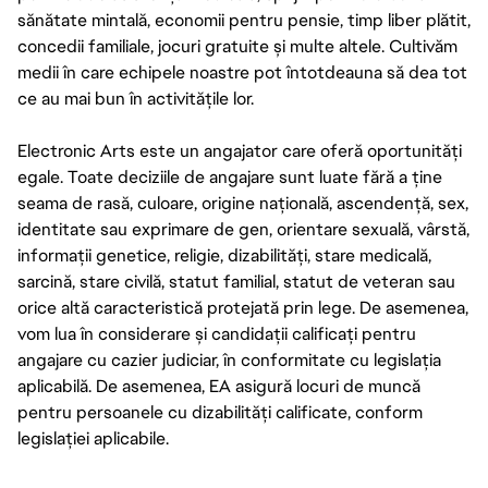
sănătate mintală, economii pentru pensie, timp liber plătit,
concedii familiale, jocuri gratuite și multe altele. Cultivăm
medii în care echipele noastre pot întotdeauna să dea tot
ce au mai bun în activitățile lor.
Electronic Arts este un angajator care oferă oportunități
egale. Toate deciziile de angajare sunt luate fără a ține
seama de rasă, culoare, origine națională, ascendență, sex,
identitate sau exprimare de gen, orientare sexuală, vârstă,
informații genetice, religie, dizabilități, stare medicală,
sarcină, stare civilă, statut familial, statut de veteran sau
orice altă caracteristică protejată prin lege. De asemenea,
vom lua în considerare și candidații calificați pentru
angajare cu cazier judiciar, în conformitate cu legislația
aplicabilă. De asemenea, EA asigură locuri de muncă
pentru persoanele cu dizabilități calificate, conform
legislației aplicabile.