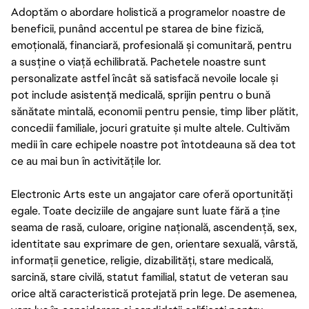
Adoptăm o abordare holistică a programelor noastre de
beneficii, punând accentul pe starea de bine fizică,
emoțională, financiară, profesională și comunitară, pentru
a susține o viață echilibrată. Pachetele noastre sunt
personalizate astfel încât să satisfacă nevoile locale și
pot include asistență medicală, sprijin pentru o bună
sănătate mintală, economii pentru pensie, timp liber plătit,
concedii familiale, jocuri gratuite și multe altele. Cultivăm
medii în care echipele noastre pot întotdeauna să dea tot
ce au mai bun în activitățile lor.
Electronic Arts este un angajator care oferă oportunități
egale. Toate deciziile de angajare sunt luate fără a ține
seama de rasă, culoare, origine națională, ascendență, sex,
identitate sau exprimare de gen, orientare sexuală, vârstă,
informații genetice, religie, dizabilități, stare medicală,
sarcină, stare civilă, statut familial, statut de veteran sau
orice altă caracteristică protejată prin lege. De asemenea,