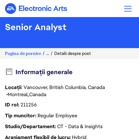
Electronic Arts
Senior Analyst
Pagina de pornire
...
Detalii despre post
Informații generale
Locații
: Vancouver, British Columbia, Canada
Montreal
Canada
ID rol
211256
Tip muncitor
Regular Employee
Studio/Departament
CT - Data & Insights
Aranjament flexibil de lucru
Hybrid