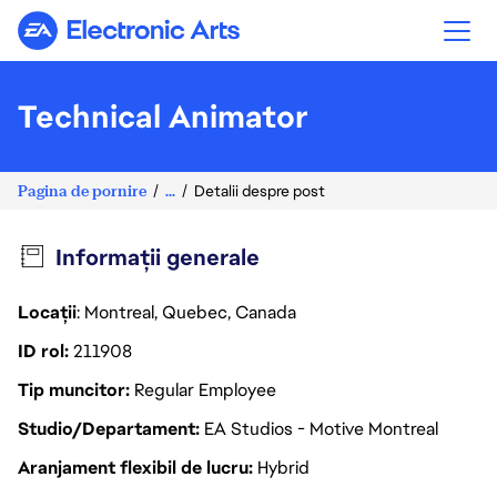
Electronic Arts
Technical Animator
Pagina de pornire
...
Detalii despre post
Informații generale
Locații
: Montreal, Quebec, Canada
ID rol
211908
Tip muncitor
Regular Employee
Studio/Departament
EA Studios - Motive Montreal
Aranjament flexibil de lucru
Hybrid