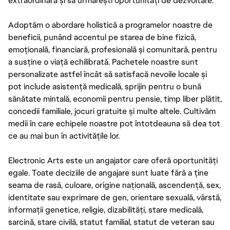
extraordinară și să urmărești oportunități de dezvoltare.
Adoptăm o abordare holistică a programelor noastre de
beneficii, punând accentul pe starea de bine fizică,
emoțională, financiară, profesională și comunitară, pentru
a susține o viață echilibrată. Pachetele noastre sunt
personalizate astfel încât să satisfacă nevoile locale și
pot include asistență medicală, sprijin pentru o bună
sănătate mintală, economii pentru pensie, timp liber plătit,
concedii familiale, jocuri gratuite și multe altele. Cultivăm
medii în care echipele noastre pot întotdeauna să dea tot
ce au mai bun în activitățile lor.
Electronic Arts este un angajator care oferă oportunități
egale. Toate deciziile de angajare sunt luate fără a ține
seama de rasă, culoare, origine națională, ascendență, sex,
identitate sau exprimare de gen, orientare sexuală, vârstă,
informații genetice, religie, dizabilități, stare medicală,
sarcină, stare civilă, statut familial, statut de veteran sau