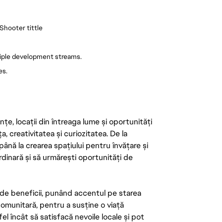
 Shooter tittle
tiple development streams.
es.
țe, locații din întreaga lume și oportunități
ța, creativitatea și curiozitatea. De la
până la crearea spațiului pentru învățare și
rdinară și să urmărești oportunități de
de beneficii, punând accentul pe starea
 comunitară, pentru a susține o viață
el încât să satisfacă nevoile locale și pot