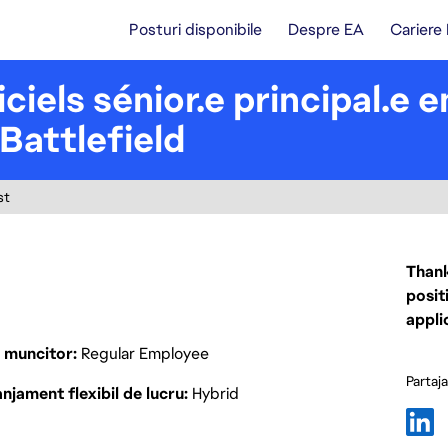
Posturi disponibile
Despre EA
Cariere
iels sénior.e principal.e e
Battlefield
st
Thank
posit
appli
p muncitor
Regular Employee
Partaj
njament flexibil de lucru
Hybrid