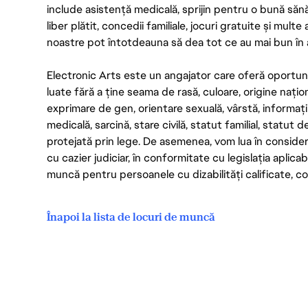
include asistență medicală, sprijin pentru o bună săn
liber plătit, concedii familiale, jocuri gratuite și multe
noastre pot întotdeauna să dea tot ce au mai bun în act
Electronic Arts este un angajator care oferă oportuni
luate fără a ține seama de rasă, culoare, origine nați
exprimare de gen, orientare sexuală, vârstă, informații g
medicală, sarcină, stare civilă, statut familial, statut 
protejată prin lege. De asemenea, vom lua în considera
cu cazier judiciar, în conformitate cu legislația aplic
muncă pentru persoanele cu dizabilități calificate, con
Înapoi la lista de locuri de muncă