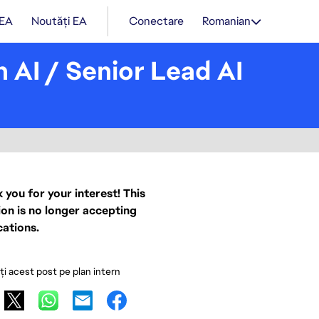
 EA
Noutăți EA
Conectare
Romanian
n AI / Senior Lead AI
 you for your interest! This
ion is no longer accepting
cations.
ați acest post pe plan intern