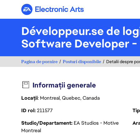
Electronic Arts
Développeur.se de logic
Software Developer - 
Pagina de pornire
Posturi disponibile
Detalii despre po
Informații generale
Locații
: Montreal, Quebec, Canada
ID rol
211577
Ti
Studio/Departament
EA Studios - Motive
Ara
Montreal