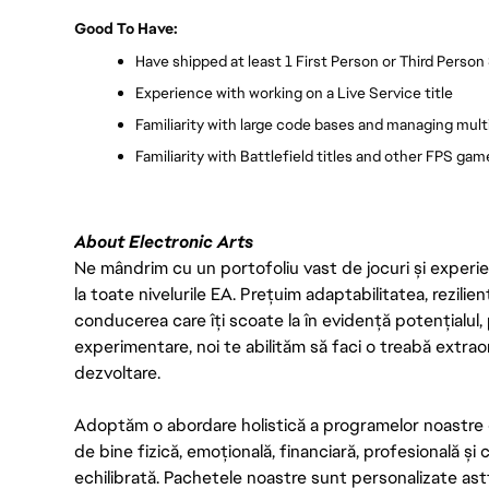
Good To Have:
Have shipped at least 1 First Person or Third Person
Experience with working on a Live Service title
Familiarity with large code bases and managing mul
Familiarity with Battlefield titles and other FPS gam
About Electronic Arts
Ne mândrim cu un portofoliu vast de jocuri și experien
la toate nivelurile EA. Prețuim adaptabilitatea, rezilien
conducerea care îți scoate la în evidență potențialul, 
experimentare, noi te abilităm să faci o treabă extrao
dezvoltare.
Adoptăm o abordare holistică a programelor noastre 
de bine fizică, emoțională, financiară, profesională și
echilibrată. Pachetele noastre sunt personalizate astf