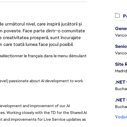
Po
următorul nivel, care inspiră jucătorii și
 din poveste. Face parte dintr-o comunitate
Vanco
re creativitatea prosperă, sunt încurajate
n care toată lumea face jocul posibil.
Vanco
 sélectionner le français dans le menu déroulant 
Madrid
level) passionate about AI development to work 
Buchar
 development and improvement of our AI 
Buchar
es. Working closely with the TD for the Shared AI 
Vedeț
nt and improvements for Live Service updates as 