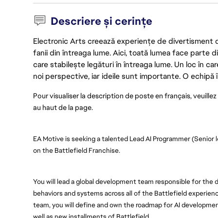
Descriere și cerințe
Electronic Arts creează experiențe de divertisment de 
fanii din întreaga lume. Aici, toată lumea face parte
care stabilește legături în întreaga lume. Un loc în ca
noi perspective, iar ideile sunt importante. O echipă î
Pour visualiser la description de poste en français, veuillez
au haut de la page. 
EA Motive is seeking a talented Lead AI Programmer (Senior 
on the Battlefield Franchise. 
You will lead a global development team responsible for the
behaviors and systems across all of the Battlefield experienc
team, you will define and own the roadmap for AI developme
well as new installments of Battlefield.