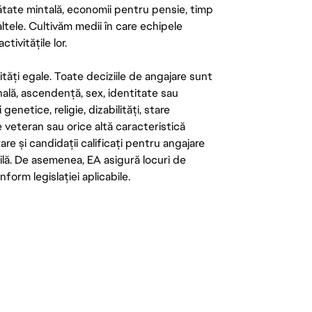
ătate mintală, economii pentru pensie, timp
 altele. Cultivăm medii în care echipele
ivitățile lor.
tăți egale. Toate deciziile de angajare sunt
onală, ascendență, sex, identitate sau
enetice, religie, dizabilități, stare
de veteran sau orice altă caracteristică
re și candidații calificați pentru angajare
abilă. De asemenea, EA asigură locuri de
form legislației aplicabile.