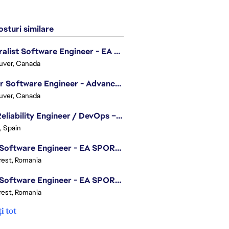
sturi similare
Generalist Software Engineer - EA Sports FC
uver, Canada
Senior Software Engineer - Advanced Technology Group
uver, Canada
Site Reliability Engineer / DevOps – Localization
, Spain
.NET Software Engineer - EA SPORTS™ FC
est, Romania
.NET Software Engineer - EA SPORTS™ FC
est, Romania
i tot