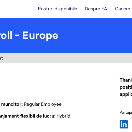
Posturi disponibile
Despre EA
Cariere
oll - Europe
st
Thank
posit
appli
p muncitor
Regular Employee
Partaj
njament flexibil de lucru
Hybrid