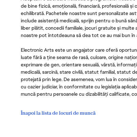
de bine fizică, emoțională, financiară, profesională și
echilibrată. Pachetele noastre sunt personalizate astf
include asistență medicală, sprijin pentru o bună săn
liber plătit, concedii familiale, jocuri gratuite și multe
noastre pot întotdeauna să dea tot ce au mai bun în act
Electronic Arts este un angajator care oferă oportuni
luate fără a ține seama de rasă, culoare, origine nați
exprimare de gen, orientare sexuală, vârstă, informații g
medicală, sarcină, stare civilă, statut familial, statut 
protejată prin lege. De asemenea, vom lua în considera
cu cazier judiciar, în conformitate cu legislația aplic
muncă pentru persoanele cu dizabilități calificate, con
Înapoi la lista de locuri de muncă