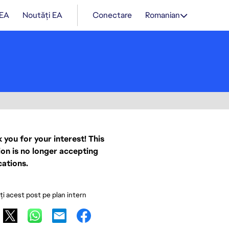
 EA
Noutăți EA
Conectare
Romanian
 you for your interest! This
ion is no longer accepting
cations.
ați acest post pe plan intern