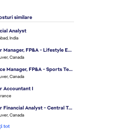
sturi similare
cial Analyst
bad, India
Senior Manager, FP&A - Lifestyle Entertainment
uver, Canada
Finance Manager, FP&A - Sports Technology & Tracab
uver, Canada
r Accountant I
France
Senior Financial Analyst - Central Technology
uver, Canada
i tot