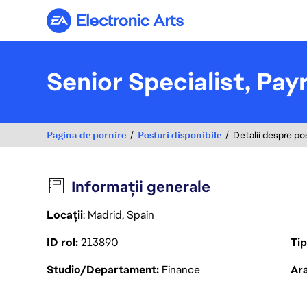
Electronic Arts
Senior Specialist, Payr
Pagina de pornire
Posturi disponibile
Detalii despre po
Informații generale
Locații
: Madrid, Spain
ID rol
213890
Ti
Studio/Departament
Finance
Ara