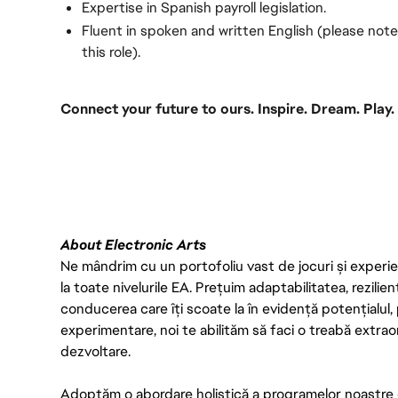
Expertise in Spanish payroll legislation.
Fluent in spoken and written English (please note
this role).
Connect your future to ours. Inspire. Dream. Play.
#LI-VEP1
About Electronic Arts
Ne mândrim cu un portofoliu vast de jocuri și experien
la toate nivelurile EA. Prețuim adaptabilitatea, rezilien
conducerea care îți scoate la în evidență potențialul, 
experimentare, noi te abilităm să faci o treabă extrao
dezvoltare.
Adoptăm o abordare holistică a programelor noastre 