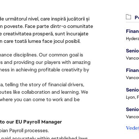
Po
următorul nivel, care inspiră jucătorii și
 din poveste. Face parte dintr-o comunitate
Finan
re creativitatea prosperă, sunt încurajate
Hydera
n care toată lumea face jocul posibil.
nance disciplines. Our common goal is
Vanco
s and providing our players with amazing
ess in achieving profitable creativity by
Vanco
 telling the story of financial drivers,
Senio
utes like collaboration and learning. We
Lyon, 
ce where you can come to work and be
Vanco
g to our EU Payroll Manager
Vedeț
an Payroll processes.
 paid accurately within established laws.