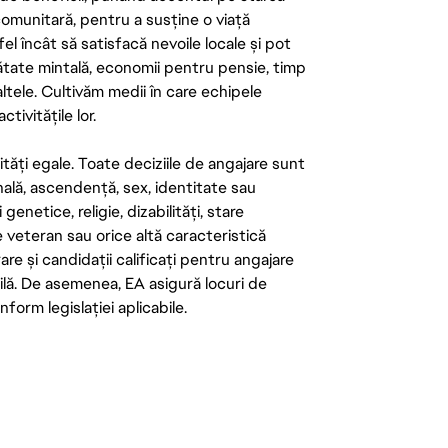
 comunitară, pentru a susține o viață
el încât să satisfacă nevoile locale și pot
ătate mintală, economii pentru pensie, timp
 altele. Cultivăm medii în care echipele
ivitățile lor.
tăți egale. Toate deciziile de angajare sunt
onală, ascendență, sex, identitate sau
enetice, religie, dizabilități, stare
de veteran sau orice altă caracteristică
re și candidații calificați pentru angajare
abilă. De asemenea, EA asigură locuri de
form legislației aplicabile.