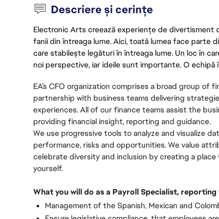
Descriere și cerințe
Electronic Arts creează experiențe de divertisment de 
fanii din întreaga lume. Aici, toată lumea face parte
care stabilește legături în întreaga lume. Un loc în ca
noi perspective, iar ideile sunt importante. O echipă î
EA’s CFO organization comprises a broad group of fi
partnership with business teams delivering strategie
experiences. All of our finance teams assist the busin
providing financial insight, reporting and guidance.
We use progressive tools to analyze and visualize data,
performance, risks and opportunities. We value attrib
celebrate diversity and inclusion by creating a pla
yourself.
What you will do as a Payroll Specialist, reportin
Management of the Spanish, Mexican and Colombi
Ensure legislative compliance, that employees are