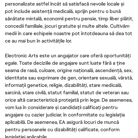
personalizate astfel încât să satisfacă nevoile locale și
pot include asistență medicală, sprijin pentru o bună
sănătate mintală, economii pentru pensie, timp liber plătit,
concedii familiale, jocuri gratuite și multe altele. Cultivăm
medii în care echipele noastre pot întotdeauna să dea tot
ce au mai bun în activitățile lor.
Electronic Arts este un angajator care oferă oportunități
egale. Toate deciziile de angajare sunt luate fără a ține
seama de rasă, culoare, origine națională, ascendență, sex,
identitate sau exprimare de gen, orientare sexuală, vârstă,
informații genetice, religie, dizabilități, stare medicală,
sarcină, stare civilă, statut familial, statut de veteran sau
orice altă caracteristică protejată prin lege. De asemenea,
vom lua în considerare și candidații calificați pentru
angajare cu cazier judiciar, în conformitate cu legislația
aplicabilă. De asemenea, EA asigură locuri de muncă
pentru persoanele cu dizabilități calificate, conform
legislației aplicabile.