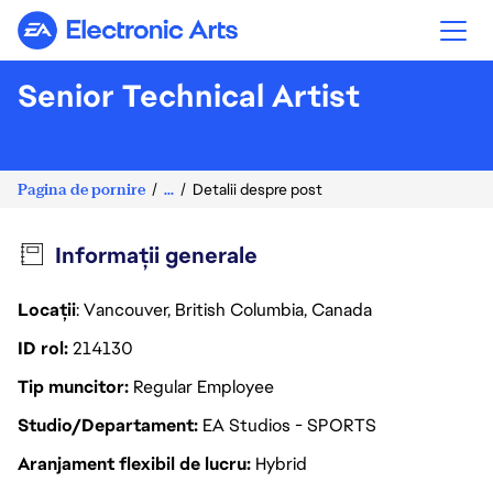
Electronic Arts
Senior Technical Artist
Pagina de pornire
...
Detalii despre post
Informații generale
Locații
: Vancouver, British Columbia, Canada
ID rol
214130
Tip muncitor
Regular Employee
Studio/Departament
EA Studios - SPORTS
Aranjament flexibil de lucru
Hybrid