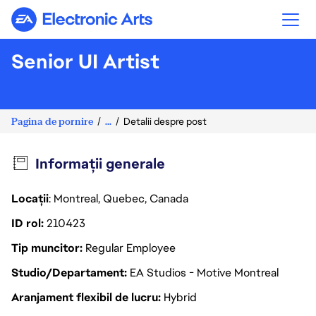
Electronic Arts
Senior UI Artist
Pagina de pornire
...
Detalii despre post
Informații generale
Locații
: Montreal, Quebec, Canada
ID rol
210423
Tip muncitor
Regular Employee
Studio/Departament
EA Studios - Motive Montreal
Aranjament flexibil de lucru
Hybrid