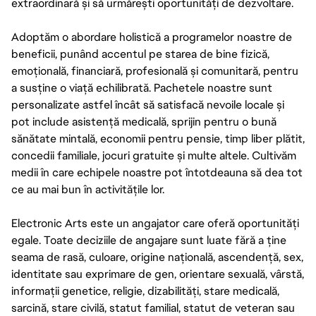
extraordinară și să urmărești oportunități de dezvoltare.
Adoptăm o abordare holistică a programelor noastre de
beneficii, punând accentul pe starea de bine fizică,
emoțională, financiară, profesională și comunitară, pentru
a susține o viață echilibrată. Pachetele noastre sunt
personalizate astfel încât să satisfacă nevoile locale și
pot include asistență medicală, sprijin pentru o bună
sănătate mintală, economii pentru pensie, timp liber plătit,
concedii familiale, jocuri gratuite și multe altele. Cultivăm
medii în care echipele noastre pot întotdeauna să dea tot
ce au mai bun în activitățile lor.
Electronic Arts este un angajator care oferă oportunități
egale. Toate deciziile de angajare sunt luate fără a ține
seama de rasă, culoare, origine națională, ascendență, sex,
identitate sau exprimare de gen, orientare sexuală, vârstă,
informații genetice, religie, dizabilități, stare medicală,
sarcină, stare civilă, statut familial, statut de veteran sau