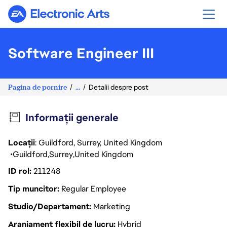
Electronic Arts
Software Engineer III
Pagina de pornire
...
Detalii despre post
Informații generale
Locații
: Guildford, Surrey, United Kingdom
Guildford
Surrey
United Kingdom
ID rol
211248
Tip muncitor
Regular Employee
Studio/Departament
Marketing
Aranjament flexibil de lucru
Hybrid