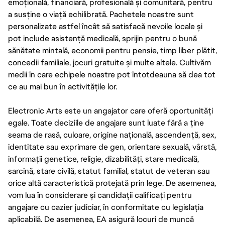
emoțională, financiară, profesională și comunitară, pentru
a susține o viață echilibrată. Pachetele noastre sunt
personalizate astfel încât să satisfacă nevoile locale și
pot include asistență medicală, sprijin pentru o bună
sănătate mintală, economii pentru pensie, timp liber plătit,
concedii familiale, jocuri gratuite și multe altele. Cultivăm
medii în care echipele noastre pot întotdeauna să dea tot
ce au mai bun în activitățile lor.
Electronic Arts este un angajator care oferă oportunități
egale. Toate deciziile de angajare sunt luate fără a ține
seama de rasă, culoare, origine națională, ascendență, sex,
identitate sau exprimare de gen, orientare sexuală, vârstă,
informații genetice, religie, dizabilități, stare medicală,
sarcină, stare civilă, statut familial, statut de veteran sau
orice altă caracteristică protejată prin lege. De asemenea,
vom lua în considerare și candidații calificați pentru
angajare cu cazier judiciar, în conformitate cu legislația
aplicabilă. De asemenea, EA asigură locuri de muncă