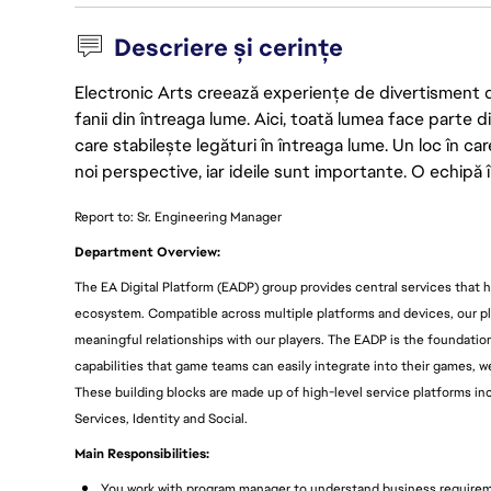
Descriere și cerințe
Electronic Arts creează experiențe de divertisment de 
fanii din întreaga lume. Aici, toată lumea face parte
care stabilește legături în întreaga lume. Un loc în ca
noi perspective, iar ideile sunt importante. O echipă î
Report to: Sr. Engineering Manager
Department Overview:
The EA Digital Platform (EADP) group provides central services that 
ecosystem. Compatible across multiple platforms and devices, our 
meaningful relationships with our players. The EADP is the foundation
capabilities that game teams can easily integrate into their games, 
These building blocks are made up of high-level service platforms 
Services, Identity and Social.
Main Responsibilities:
You work with program manager to understand business requireme