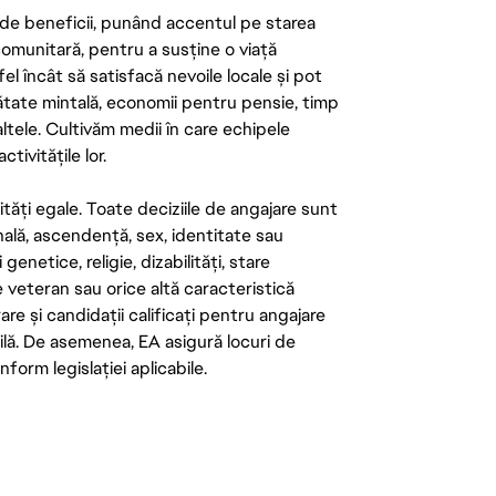
de beneficii, punând accentul pe starea
 comunitară, pentru a susține o viață
el încât să satisfacă nevoile locale și pot
ătate mintală, economii pentru pensie, timp
 altele. Cultivăm medii în care echipele
ivitățile lor.
tăți egale. Toate deciziile de angajare sunt
onală, ascendență, sex, identitate sau
enetice, religie, dizabilități, stare
de veteran sau orice altă caracteristică
re și candidații calificați pentru angajare
abilă. De asemenea, EA asigură locuri de
form legislației aplicabile.