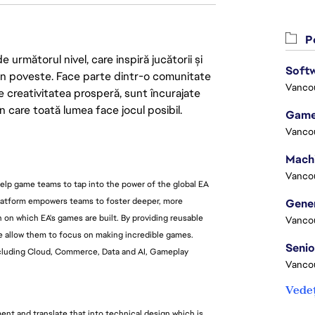
Po
următorul nivel, care inspiră jucătorii și
Softw
 din poveste. Face parte dintr-o comunitate
Vanco
re creativitatea prosperă, sunt încurajate
n care toată lumea face jocul posibil.
Game
Vanco
Vanco
help game teams to tap into the power of the global EA
platform empowers teams to foster deeper, more
 on which EA's games are built. By providing reusable
Vanco
we allow them to focus on making incredible games.
including Cloud, Commerce, Data and AI, Gameplay
Vanco
Vedeț
nt and translate that into technical design which is