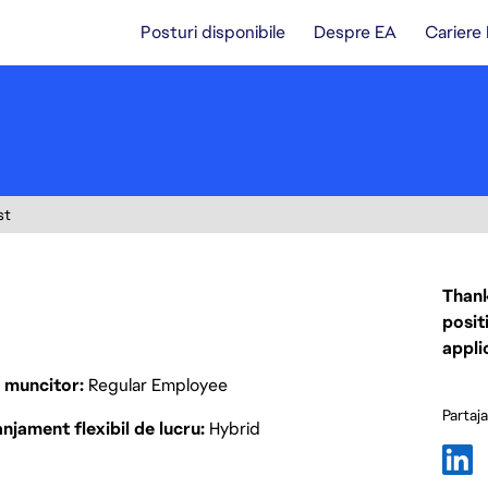
Posturi disponibile
Despre EA
Cariere
st
Thank
posit
appli
p muncitor
Regular Employee
Partaj
njament flexibil de lucru
Hybrid