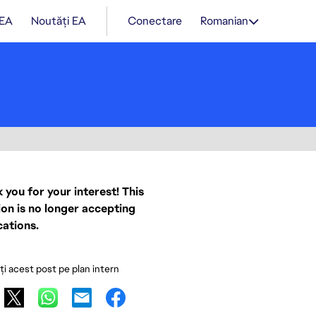
 EA
Noutăți EA
Conectare
Romanian
 you for your interest! This
ion is no longer accepting
cations.
ați acest post pe plan intern