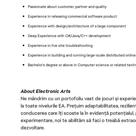
Passionate about customer, partner and quality
Experience in releasing commercial software product
Experience with design/architecture of a large component
Deep Experience with C#/Java/C++ development
Experience in live site troubleshooting
Experience in building and running large-scale distributed online 
Bachelor's degree or above in Computer science or related techni
About Electronic Arts
Ne mândrim cu un portofoliu vast de jocuri și experien
la toate nivelurile EA. Prețuim adaptabilitatea, rezilien
conducerea care îți scoate la în evidență potențialul, 
experimentare, noi te abilităm să faci o treabă extrao
dezvoltare.