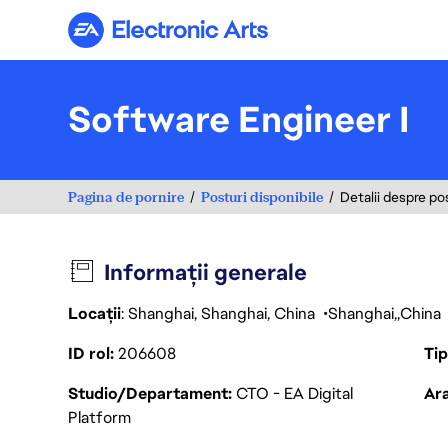
Electronic Arts
Software Engineer I
Pagina de pornire
Posturi disponibile
Detalii despre po
Informații generale
Locații
: Shanghai, Shanghai, China
Shanghai
China
ID rol
206608
Ti
Studio/Departament
CTO - EA Digital
Ara
Platform