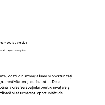
services is a big plus
cal major is required
țe, locații din întreaga lume și oportunități
ța, creativitatea și curiozitatea. De la
până la crearea spațiului pentru învățare și
rdinară și să urmărești oportunități de