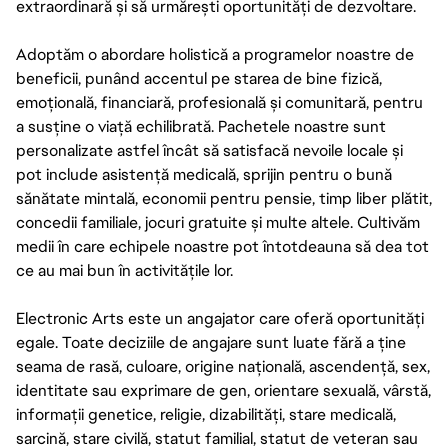
extraordinară și să urmărești oportunități de dezvoltare.
Adoptăm o abordare holistică a programelor noastre de
beneficii, punând accentul pe starea de bine fizică,
emoțională, financiară, profesională și comunitară, pentru
a susține o viață echilibrată. Pachetele noastre sunt
personalizate astfel încât să satisfacă nevoile locale și
pot include asistență medicală, sprijin pentru o bună
sănătate mintală, economii pentru pensie, timp liber plătit,
concedii familiale, jocuri gratuite și multe altele. Cultivăm
medii în care echipele noastre pot întotdeauna să dea tot
ce au mai bun în activitățile lor.
Electronic Arts este un angajator care oferă oportunități
egale. Toate deciziile de angajare sunt luate fără a ține
seama de rasă, culoare, origine națională, ascendență, sex,
identitate sau exprimare de gen, orientare sexuală, vârstă,
informații genetice, religie, dizabilități, stare medicală,
sarcină, stare civilă, statut familial, statut de veteran sau