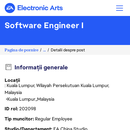
Electronic Arts
Software Engineer I
Pagina de pornire
...
Detalii despre post
Informații generale
Locații
: Kuala Lumpur, Wilayah Persekutuan Kuala Lumpur,
Malaysia
Kuala Lumpur
Malaysia
ID rol
202098
Tip muncitor
Regular Employee
Studio/Departament
EA China Studio