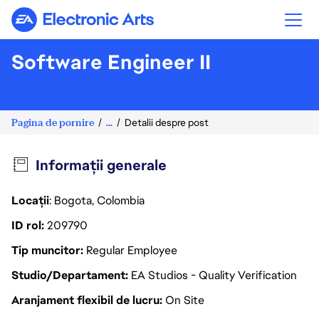
Electronic Arts
Software Engineer II
Pagina de pornire
...
Detalii despre post
Informații generale
Locații
: Bogota, Colombia
ID rol
209790
Tip muncitor
Regular Employee
Studio/Departament
EA Studios - Quality Verification
Aranjament flexibil de lucru
On Site