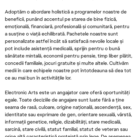
Adoptăm o abordare holistică a programelor noastre de
beneficii, punând accentul pe starea de bine fizică,
emoțională, financiară, profesională și comunitară, pentru
a susține o viață echilibrată. Pachetele noastre sunt
personalizate astfel încât să satisfacă nevoile locale și
pot include asistență medicală, sprijin pentru o bună
sănătate mintală, economii pentru pensie, timp liber plătit,
concedii familiale, jocuri gratuite și multe altele. Cultivăm
medii în care echipele noastre pot întotdeauna să dea tot
ce au mai bun în activitățile lor.
Electronic Arts este un angajator care oferă oportunități
egale. Toate deciziile de angajare sunt luate fără a ține
seama de rasă, culoare, origine națională, ascendență, sex,
identitate sau exprimare de gen, orientare sexuală, vârstă,
informații genetice, religie, dizabilități, stare medicală,
sarcină, stare civilă, statut familial, statut de veteran sau
orice altă caracteristică protejată prin lege. De asemenea,