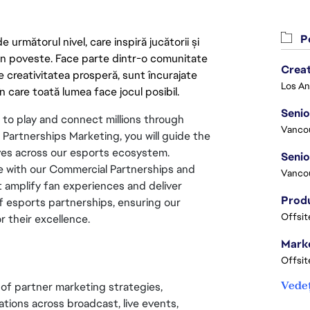
Po
următorul nivel, care inspiră jucătorii și
 din poveste. Face parte dintr-o comunitate
Crea
re creativitatea prosperă, sunt încurajate
n care toată lumea face jocul posibil.
Seni
 to play and connect millions through 
Vanco
Partnerships Marketing, you will guide the 
ves across our esports ecosystem. 
te with our Commercial Partnerships and 
Vanco
amplify fan experiences and deliver 
f esports partnerships, ensuring our 
Offsit
r their excellence.
Marke
Offsit
Vedeț
of partner marketing strategies, 
tions across broadcast, live events, 