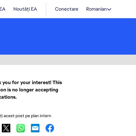
 EA
Noutăți EA
Conectare
Romanian
 you for your interest! This
ion is no longer accepting
cations.
ați acest post pe plan intern