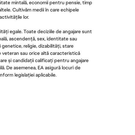
ătate mintală, economii pentru pensie, timp
 altele. Cultivăm medii în care echipele
ivitățile lor.
tăți egale. Toate deciziile de angajare sunt
onală, ascendență, sex, identitate sau
enetice, religie, dizabilități, stare
de veteran sau orice altă caracteristică
re și candidații calificați pentru angajare
abilă. De asemenea, EA asigură locuri de
form legislației aplicabile.