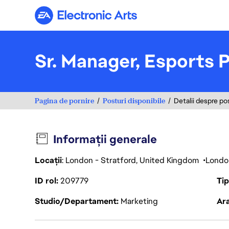
Electronic Arts
Sr. Manager, Esports 
Pagina de pornire
Posturi disponibile
Detalii despre po
Informații generale
Locații
: London - Stratford, United Kingdom
London
ID rol
209779
Ti
Studio/Departament
Marketing
Ara