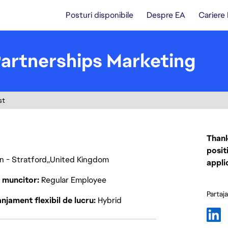
Posturi disponibile
Despre EA
Cariere
Partnerships Marketing
st
Thank
posit
 - Stratford
United Kingdom
appli
p muncitor
Regular Employee
Partaj
njament flexibil de lucru
Hybrid