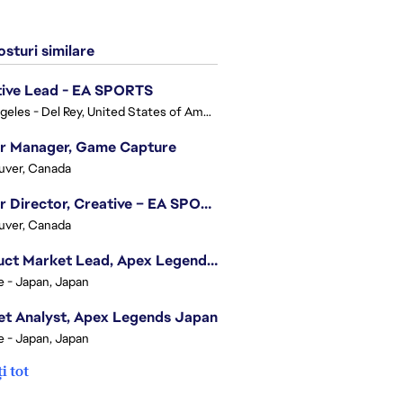
sturi similare
tive Lead - EA SPORTS
Los Angeles - Del Rey, United States of America
or Manager, Game Capture
uver, Canada
Senior Director, Creative – EA SPORTS FC
uver, Canada
Product Market Lead, Apex Legends Japan
e - Japan, Japan
t Analyst, Apex Legends Japan
e - Japan, Japan
i tot