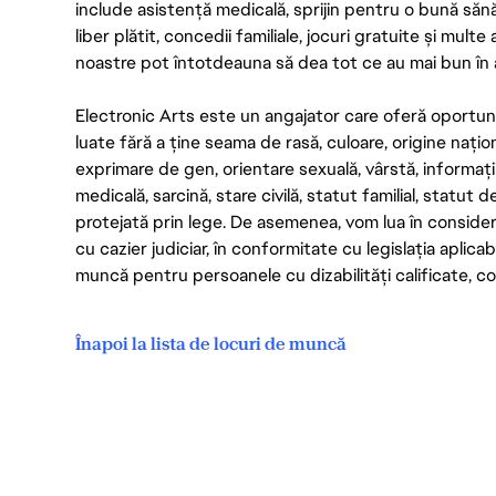
include asistență medicală, sprijin pentru o bună săn
liber plătit, concedii familiale, jocuri gratuite și multe
noastre pot întotdeauna să dea tot ce au mai bun în act
Electronic Arts este un angajator care oferă oportuni
luate fără a ține seama de rasă, culoare, origine nați
exprimare de gen, orientare sexuală, vârstă, informații g
medicală, sarcină, stare civilă, statut familial, statut 
protejată prin lege. De asemenea, vom lua în considera
cu cazier judiciar, în conformitate cu legislația aplic
muncă pentru persoanele cu dizabilități calificate, con
Înapoi la lista de locuri de muncă