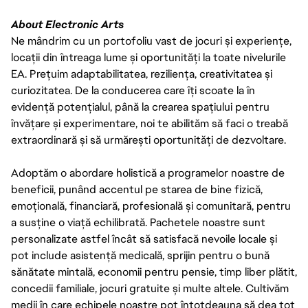
About Electronic Arts
Ne mândrim cu un portofoliu vast de jocuri și experiențe,
locații din întreaga lume și oportunități la toate nivelurile
EA. Prețuim adaptabilitatea, reziliența, creativitatea și
curiozitatea. De la conducerea care îți scoate la în
evidență potențialul, până la crearea spațiului pentru
învățare și experimentare, noi te abilităm să faci o treabă
extraordinară și să urmărești oportunități de dezvoltare.
Adoptăm o abordare holistică a programelor noastre de
beneficii, punând accentul pe starea de bine fizică,
emoțională, financiară, profesională și comunitară, pentru
a susține o viață echilibrată. Pachetele noastre sunt
personalizate astfel încât să satisfacă nevoile locale și
pot include asistență medicală, sprijin pentru o bună
sănătate mintală, economii pentru pensie, timp liber plătit,
concedii familiale, jocuri gratuite și multe altele. Cultivăm
medii în care echipele noastre pot întotdeauna să dea tot