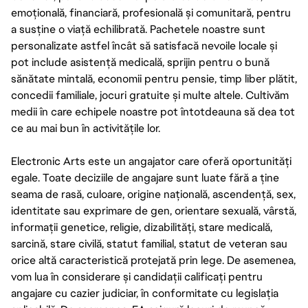
emoțională, financiară, profesională și comunitară, pentru
a susține o viață echilibrată. Pachetele noastre sunt
personalizate astfel încât să satisfacă nevoile locale și
pot include asistență medicală, sprijin pentru o bună
sănătate mintală, economii pentru pensie, timp liber plătit,
concedii familiale, jocuri gratuite și multe altele. Cultivăm
medii în care echipele noastre pot întotdeauna să dea tot
ce au mai bun în activitățile lor.
Electronic Arts este un angajator care oferă oportunități
egale. Toate deciziile de angajare sunt luate fără a ține
seama de rasă, culoare, origine națională, ascendență, sex,
identitate sau exprimare de gen, orientare sexuală, vârstă,
informații genetice, religie, dizabilități, stare medicală,
sarcină, stare civilă, statut familial, statut de veteran sau
orice altă caracteristică protejată prin lege. De asemenea,
vom lua în considerare și candidații calificați pentru
angajare cu cazier judiciar, în conformitate cu legislația