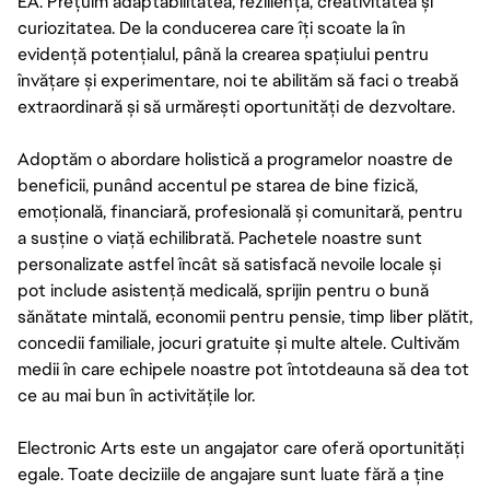
EA. Prețuim adaptabilitatea, reziliența, creativitatea și
curiozitatea. De la conducerea care îți scoate la în
evidență potențialul, până la crearea spațiului pentru
învățare și experimentare, noi te abilităm să faci o treabă
extraordinară și să urmărești oportunități de dezvoltare.
Adoptăm o abordare holistică a programelor noastre de
beneficii, punând accentul pe starea de bine fizică,
emoțională, financiară, profesională și comunitară, pentru
a susține o viață echilibrată. Pachetele noastre sunt
personalizate astfel încât să satisfacă nevoile locale și
pot include asistență medicală, sprijin pentru o bună
sănătate mintală, economii pentru pensie, timp liber plătit,
concedii familiale, jocuri gratuite și multe altele. Cultivăm
medii în care echipele noastre pot întotdeauna să dea tot
ce au mai bun în activitățile lor.
Electronic Arts este un angajator care oferă oportunități
egale. Toate deciziile de angajare sunt luate fără a ține