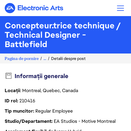
Electronic Arts
Concepteur.trice technique /
Technical Designer -
Battlefield
Pagina de pornire
...
Detalii despre post
Informații generale
Locații
: Montreal, Quebec, Canada
ID rol
210416
Tip muncitor
Regular Employee
Studio/Departament
EA Studios - Motive Montreal