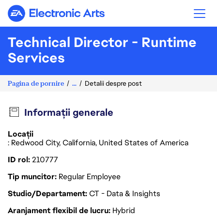
Electronic Arts
Technical Director - Runtime
Services
Pagina de pornire
...
Detalii despre post
Informații generale
Locații
: Redwood City, California, United States of America
ID rol
210777
Tip muncitor
Regular Employee
Studio/Departament
CT - Data & Insights
Aranjament flexibil de lucru
Hybrid