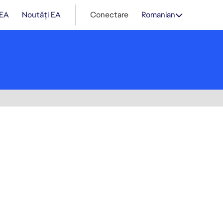
 EA
Noutăți EA
Conectare
Romanian