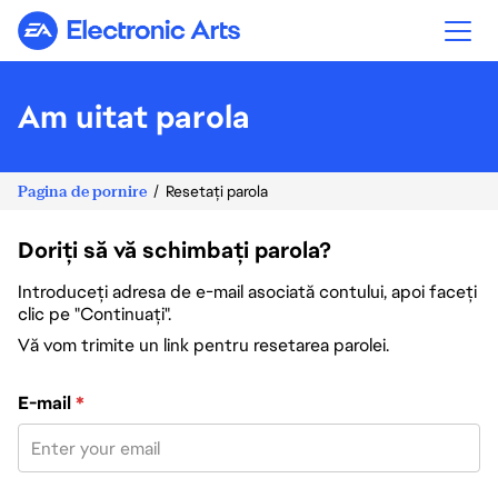
Electronic Arts
Am uitat parola
Pagina de pornire
Resetați parola
Doriți să vă schimbați parola?
Introduceți adresa de e-mail asociată contului, apoi faceți
clic pe "Continuați".
Vă vom trimite un link pentru resetarea parolei.
Resetați parola cu adresa de e-mail
E-mail
*