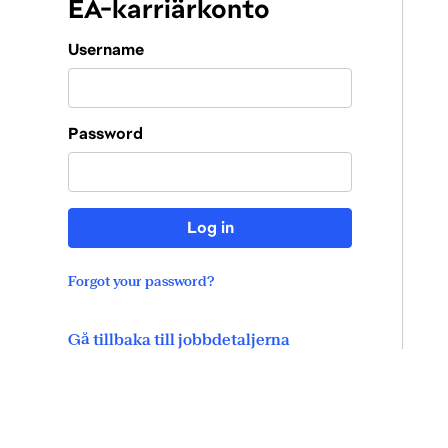
EA-karriärkonto
Login
Username
Password
Log in
Forgot your password?
Gå tillbaka till jobbdetaljerna