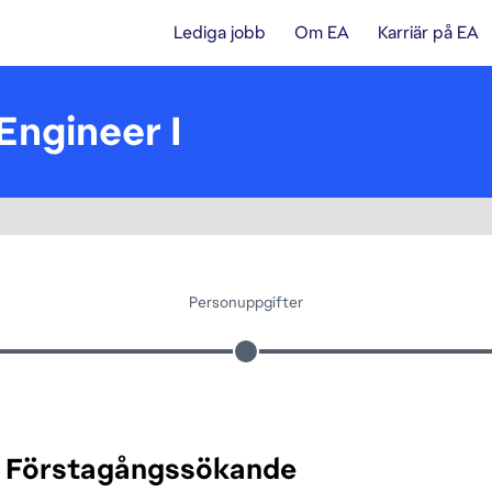
Lediga jobb
Om EA
Karriär på EA
 Engineer I
Personuppgifter
Förstagångssökande