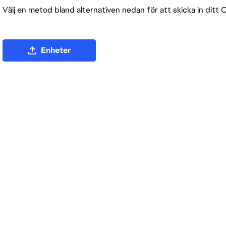
Välj en metod bland alternativen nedan för att skicka in ditt C
Ladda upp CV-fil
Enheter
Ladda upp CV från LinkedIn