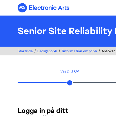
Electronic Arts
Senior Site Reliability
Startsida
Lediga jobb
Information om jobb
Ansökan
Välj Ditt CV
Logga in på ditt