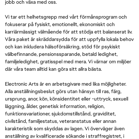
jobb och växa med oss.
Vi tar ett helhetsgrepp med vårt förmånsprogram och
fokuserar på fysiskt, emotionellt, ekonomiskt och
karriärmässigt välmående för att stödja ett balanserat liv.
Våra paket är skräddarsydda för att uppfylla lokala behov
och kan inkludera hälsoförsäkring, stöd för psykiskt
välbefinnande, pensionssparande, betald ledighet,
familjeledighet, gratisspel med mera. Vi värnar om miljöer
där våra team alltid kan göra sitt allra bästa.
Electronic Arts är en arbetsgivare med lika möjligheter.
Alla anställningsbeslut görs utan hänsyn till ras, färg,
ursprung, anor, kön, könsidentitet eller -uttryck, sexuell
läggning, ålder, genetisk information, religion,
funktionsvariationer, sjukdomstillstånd, graviditet,
civilstånd, familjestatus, veteranstatus eller annan
karakteristik som skyddas av lagen. Vi överväger även
anställning av kvalificerade sökande i straffregistret, i