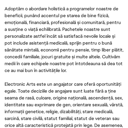
Adoptăm o abordare holistică a programelor noastre de
beneficii, punând accentul pe starea de bine fizică,
emoțională, financiară, profesională și comunitară, pentru
a susține o viață echilibrată. Pachetele noastre sunt
personalizate astfel încât să satisfacă nevoile locale și
pot include asistență medicală, sprijin pentru o bună
sănătate mintală, economii pentru pensie, timp liber plătit,
concedii familiale, jocuri gratuite și multe altele. Cultivăm
medii în care echipele noastre pot întotdeauna să dea tot
ce au mai bun în activitățile lor.
Electronic Arts este un angajator care oferă oportunități
egale. Toate deciziile de angajare sunt luate fără a ține
seama de rasă, culoare, origine națională, ascendență, sex,
identitate sau exprimare de gen, orientare sexuală, vârstă,
informații genetice, religie, dizabilități, stare medicală,
sarcină, stare civilă, statut familial, statut de veteran sau
orice altă caracteristică protejată prin lege. De asemenea,