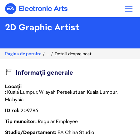
Electronic Arts
2D Graphic Artist
Pagina de pornire
...
Detalii despre post
Informații generale
Locații
: Kuala Lumpur, Wilayah Persekutuan Kuala Lumpur,
Malaysia
ID rol
209786
Tip muncitor
Regular Employee
Studio/Departament
EA China Studio