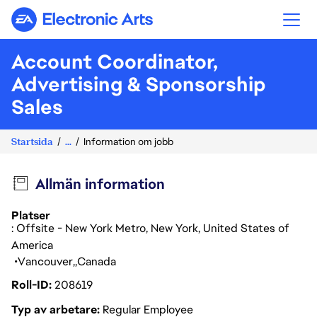
Electronic Arts
Account Coordinator,
Advertising & Sponsorship
Sales
Startsida
...
Information om jobb
Allmän information
Platser
: Offsite - New York Metro, New York, United States of
America
Vancouver
Canada
Roll-ID
208619
Typ av arbetare
Regular Employee