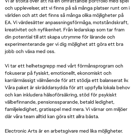
Vi är stolta över att ha en omfattande portfolio med spel
och upplevelser, att vi finns på så många platser runt om i
världen och att det finns så många olika möjligheter på
EA. Vi värdesätter anpassningsförmåga, motståndskraft,
kreativitet och nyfikenhet. Från ledarskap som tar fram
din potential till att skapa utrymme för lärande och
experimenterande ger vi dig möjlighet att göra ett bra
jobb och växa med oss.
Vi tar ett helhetsgrepp med vårt förmånsprogram och
fokuserar på fysiskt, emotionellt, ekonomiskt och
karriärmässigt välmående för att stödja ett balanserat liv.
Våra paket är skräddarsydda för att uppfylla lokala behov
och kan inkludera hälsoförsäkring, stöd för psykiskt
välbefinnande, pensionssparande, betald ledighet,
familjeledighet, gratisspel med mera. Vi värnar om miljöer
där våra team alltid kan göra sitt allra bästa.
Electronic Arts är en arbetsgivare med lika möjligheter.