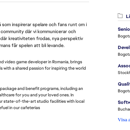
Li
 som inspirerar spelare och fans runt om i
Senio
 en community där vi kommunicerar och
Bogota
där kreativiteten frodas, nya perspektiv
mmans får spelen att bli levande.
Deve
Bogota
nd video game developer in Romania, brings
 with a shared passion for inspiring the world
Stock
Quali
 package and benefit programs, including an
Bogota
thcare for you and your loved ones. In
 state-of-the-art studio facilities with local
fuel in our cafeterias
Buchar
Visa 