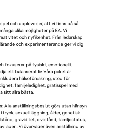
pel och upplevelser, att vi finns på så
många olika möjligheter på EA. Vi
ativitet och nyfikenhet. Från ledarskap
r lärande och experimenterande ger vi dig
 fokuserar på fysiskt, emotionellt,
a ett balanserat liv. Våra paket är
inkludera hälsoförsäkring, stöd för
ighet, familjeledighet, gratisspel med
 sitt allra bästa.
er. Alla anställningsbeslut görs utan hänsyn
-uttryck, sexuell läggning, ålder, genetisk
stånd, graviditet, civilstånd, familjestatus,
av lagen. Vi överväger även anställning av