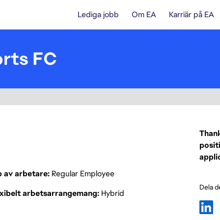
Lediga jobb
Om EA
Karriär på EA
orts FC
Thank
posit
appli
p av arbetare
Regular Employee
Dela d
exibelt arbetsarrangemang
Hybrid