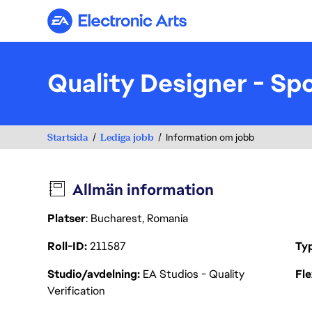
Electronic Arts
Quality Designer - Sp
Startsida
Lediga jobb
Information om jobb
Allmän information
Platser
: Bucharest, Romania
Roll-ID
211587
Ty
Studio/avdelning
EA Studios - Quality
Fl
Verification