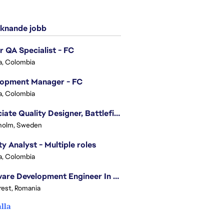
knande jobb
r QA Specialist - FC
, Colombia
lopment Manager - FC
, Colombia
Associate Quality Designer, Battlefield QV
holm, Sweden
ty Analyst - Multiple roles
, Colombia
Software Development Engineer In Test
est, Romania
alla