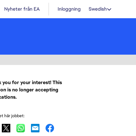
Nyheter från EA
Inloggning
Swedish
 you for your interest! This
ion is no longer accepting
cations.
et här jobbet: