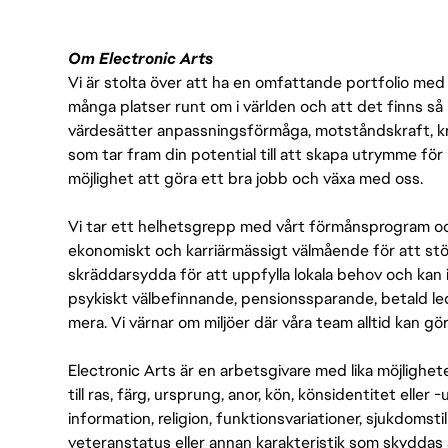
Om Electronic Arts
Vi är stolta över att ha en omfattande portfolio med s
många platser runt om i världen och att det finns så 
värdesätter anpassningsförmåga, motståndskraft, kre
som tar fram din potential till att skapa utrymme fö
möjlighet att göra ett bra jobb och växa med oss.
Vi tar ett helhetsgrepp med vårt förmånsprogram och
ekonomiskt och karriärmässigt välmående för att stödj
skräddarsydda för att uppfylla lokala behov och kan 
psykiskt välbefinnande, pensionssparande, betald led
mera. Vi värnar om miljöer där våra team alltid kan göra
Electronic Arts är en arbetsgivare med lika möjlighet
till ras, färg, ursprung, anor, kön, könsidentitet eller 
information, religion, funktionsvariationer, sjukdomstill
veteranstatus eller annan karakteristik som skyddas 