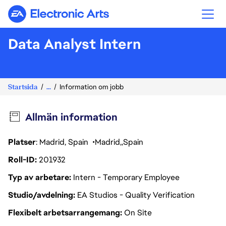
Electronic Arts
Data Analyst Intern
Startsida
...
Information om jobb
Allmän information
Platser
: Madrid, Spain
Madrid
Spain
Roll-ID
201932
Typ av arbetare
Intern - Temporary Employee
Studio/avdelning
EA Studios - Quality Verification
Flexibelt arbetsarrangemang
On Site