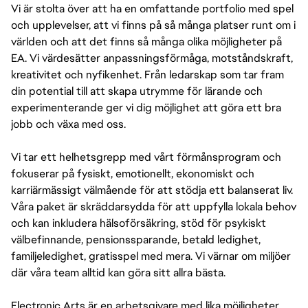
Vi är stolta över att ha en omfattande portfolio med spel
och upplevelser, att vi finns på så många platser runt om i
världen och att det finns så många olika möjligheter på
EA. Vi värdesätter anpassningsförmåga, motståndskraft,
kreativitet och nyfikenhet. Från ledarskap som tar fram
din potential till att skapa utrymme för lärande och
experimenterande ger vi dig möjlighet att göra ett bra
jobb och växa med oss.
Vi tar ett helhetsgrepp med vårt förmånsprogram och
fokuserar på fysiskt, emotionellt, ekonomiskt och
karriärmässigt välmående för att stödja ett balanserat liv.
Våra paket är skräddarsydda för att uppfylla lokala behov
och kan inkludera hälsoförsäkring, stöd för psykiskt
välbefinnande, pensionssparande, betald ledighet,
familjeledighet, gratisspel med mera. Vi värnar om miljöer
där våra team alltid kan göra sitt allra bästa.
Electronic Arts är en arbetsgivare med lika möjligheter.