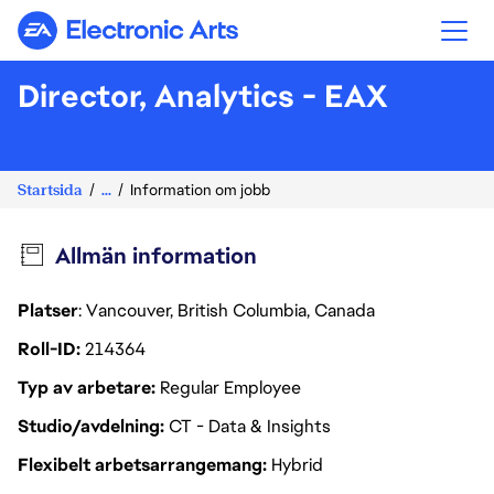
Electronic Arts
Director, Analytics - EAX
Startsida
...
Information om jobb
Allmän information
Platser
: Vancouver, British Columbia, Canada
Roll-ID
214364
Typ av arbetare
Regular Employee
Studio/avdelning
CT - Data & Insights
Flexibelt arbetsarrangemang
Hybrid