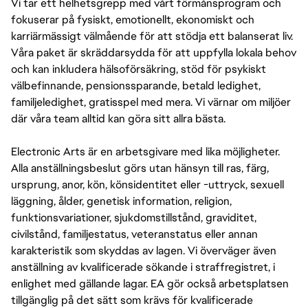
Vi tar ett helhetsgrepp med vårt förmånsprogram och
fokuserar på fysiskt, emotionellt, ekonomiskt och
karriärmässigt välmående för att stödja ett balanserat liv.
Våra paket är skräddarsydda för att uppfylla lokala behov
och kan inkludera hälsoförsäkring, stöd för psykiskt
välbefinnande, pensionssparande, betald ledighet,
familjeledighet, gratisspel med mera. Vi värnar om miljöer
där våra team alltid kan göra sitt allra bästa.
Electronic Arts är en arbetsgivare med lika möjligheter.
Alla anställningsbeslut görs utan hänsyn till ras, färg,
ursprung, anor, kön, könsidentitet eller -uttryck, sexuell
läggning, ålder, genetisk information, religion,
funktionsvariationer, sjukdomstillstånd, graviditet,
civilstånd, familjestatus, veteranstatus eller annan
karakteristik som skyddas av lagen. Vi överväger även
anställning av kvalificerade sökande i straffregistret, i
enlighet med gällande lagar. EA gör också arbetsplatsen
tillgänglig på det sätt som krävs för kvalificerade