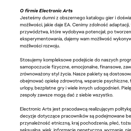
O firmie Electronic Arts
Jesteśmy dumni z obszernego katalogu gier i doświadc
możliwości, jakie daje EA. Cenimy zdolność adaptacji
przywództwa, które wydobywa potencjał, po tworzenie
eksperymentowania, dajemy wam możliwość wykonywan
możliwości rozwoju.
Stosujemy kompleksowe podejście do naszych progr
samopoczucie fizyczne, emocjonalne, finansowe, zaw
zrównoważony styl życia. Nasze pakiety są dostosow
obejmować opiekę zdrowotną, wsparcie psychiczne, 
urlopy, bezpłatne gry i wiele innych udogodnień. Pie
zespoły zawsze mogą dać z siebie wszystko.
Electronic Arts jest pracodawcą realizującym polity
decyzje dotyczące pracowników są podejmowane bez 
przynależność etniczną, kraj pochodzenia, płeć, tożs
seksualną, wiek, informację genetyczną, wyznanie, n