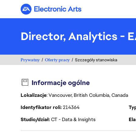
Electronic Arts
Director, Analytics - 
Prywatny
Oferty pracy
Szczegóły stanowiska
Informacje ogólne
Lokalizacje
: Vancouver, British Columbia, Canada
Identyfikator roli
214364
Ty
Studio/dział
CT - Data & Insights
Ela