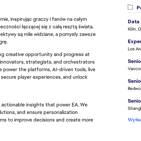
Po
ie, inspirując graczy i fanów na całym
Data
łeczności łączącej się z całą resztą świata.
Köln, 
ektywy są mile widziane, a pomysły zawsze
grę.
ing creative opportunity and progress at
Senio
innovators, strategists, and orchestrators
Vanco
 power the platforms, AI-driven tools, live
, secure player experiences, and unlock
Senio
Redwoo
Senio
 actionable insights that power EA. We
Shangh
utions, and ensure personalization
ams to improve decisions and create more
Wyświ