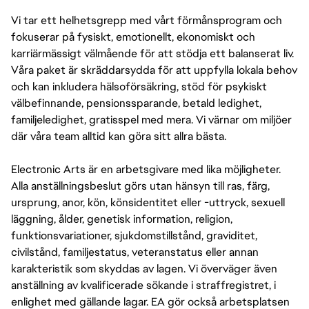
Vi tar ett helhetsgrepp med vårt förmånsprogram och
fokuserar på fysiskt, emotionellt, ekonomiskt och
karriärmässigt välmående för att stödja ett balanserat liv.
Våra paket är skräddarsydda för att uppfylla lokala behov
och kan inkludera hälsoförsäkring, stöd för psykiskt
välbefinnande, pensionssparande, betald ledighet,
familjeledighet, gratisspel med mera. Vi värnar om miljöer
där våra team alltid kan göra sitt allra bästa.
Electronic Arts är en arbetsgivare med lika möjligheter.
Alla anställningsbeslut görs utan hänsyn till ras, färg,
ursprung, anor, kön, könsidentitet eller -uttryck, sexuell
läggning, ålder, genetisk information, religion,
funktionsvariationer, sjukdomstillstånd, graviditet,
civilstånd, familjestatus, veteranstatus eller annan
karakteristik som skyddas av lagen. Vi överväger även
anställning av kvalificerade sökande i straffregistret, i
enlighet med gällande lagar. EA gör också arbetsplatsen