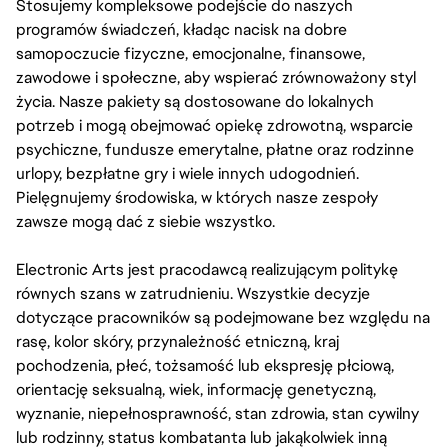
Stosujemy kompleksowe podejście do naszych
programów świadczeń, kładąc nacisk na dobre
samopoczucie fizyczne, emocjonalne, finansowe,
zawodowe i społeczne, aby wspierać zrównoważony styl
życia. Nasze pakiety są dostosowane do lokalnych
potrzeb i mogą obejmować opiekę zdrowotną, wsparcie
psychiczne, fundusze emerytalne, płatne oraz rodzinne
urlopy, bezpłatne gry i wiele innych udogodnień.
Pielęgnujemy środowiska, w których nasze zespoły
zawsze mogą dać z siebie wszystko.
Electronic Arts jest pracodawcą realizującym politykę
równych szans w zatrudnieniu. Wszystkie decyzje
dotyczące pracowników są podejmowane bez względu na
rasę, kolor skóry, przynależność etniczną, kraj
pochodzenia, płeć, tożsamość lub ekspresję płciową,
orientację seksualną, wiek, informację genetyczną,
wyznanie, niepełnosprawność, stan zdrowia, stan cywilny
lub rodzinny, status kombatanta lub jakąkolwiek inną