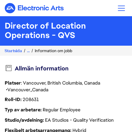
Electronic Arts
Director of Location
Operations - QVS
Startsida
...
Information om jobb
Allmän information
Platser
: Vancouver, British Columbia, Canada
Vancouver
Canada
Roll-ID
208631
Typ av arbetare
Regular Employee
Studio/avdelning
EA Studios - Quality Verification
Flexibelt arbetsarrangemang
Hybrid