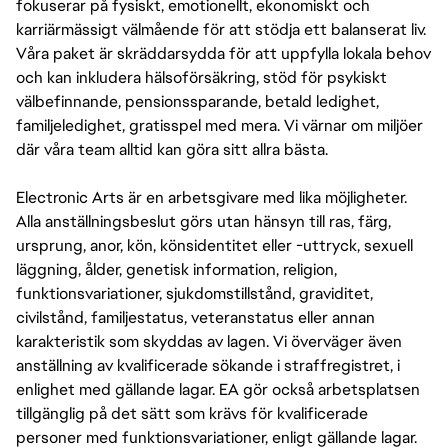
fokuserar på fysiskt, emotionellt, ekonomiskt och
karriärmässigt välmående för att stödja ett balanserat liv.
Våra paket är skräddarsydda för att uppfylla lokala behov
och kan inkludera hälsoförsäkring, stöd för psykiskt
välbefinnande, pensionssparande, betald ledighet,
familjeledighet, gratisspel med mera. Vi värnar om miljöer
där våra team alltid kan göra sitt allra bästa.
Electronic Arts är en arbetsgivare med lika möjligheter.
Alla anställningsbeslut görs utan hänsyn till ras, färg,
ursprung, anor, kön, könsidentitet eller -uttryck, sexuell
läggning, ålder, genetisk information, religion,
funktionsvariationer, sjukdomstillstånd, graviditet,
civilstånd, familjestatus, veteranstatus eller annan
karakteristik som skyddas av lagen. Vi överväger även
anställning av kvalificerade sökande i straffregistret, i
enlighet med gällande lagar. EA gör också arbetsplatsen
tillgänglig på det sätt som krävs för kvalificerade
personer med funktionsvariationer, enligt gällande lagar.