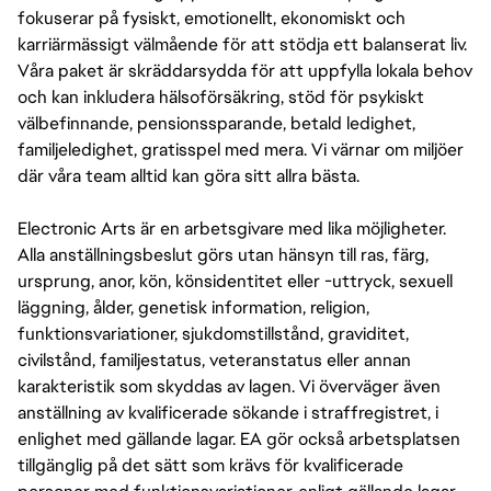
fokuserar på fysiskt, emotionellt, ekonomiskt och
karriärmässigt välmående för att stödja ett balanserat liv.
Våra paket är skräddarsydda för att uppfylla lokala behov
och kan inkludera hälsoförsäkring, stöd för psykiskt
välbefinnande, pensionssparande, betald ledighet,
familjeledighet, gratisspel med mera. Vi värnar om miljöer
där våra team alltid kan göra sitt allra bästa.
Electronic Arts är en arbetsgivare med lika möjligheter.
Alla anställningsbeslut görs utan hänsyn till ras, färg,
ursprung, anor, kön, könsidentitet eller -uttryck, sexuell
läggning, ålder, genetisk information, religion,
funktionsvariationer, sjukdomstillstånd, graviditet,
civilstånd, familjestatus, veteranstatus eller annan
karakteristik som skyddas av lagen. Vi överväger även
anställning av kvalificerade sökande i straffregistret, i
enlighet med gällande lagar. EA gör också arbetsplatsen
tillgänglig på det sätt som krävs för kvalificerade