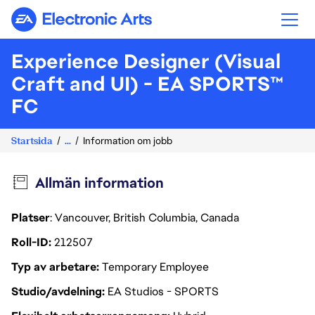
Electronic Arts
Experience Designer (Visual
Craft and UI) - EA SPORTS™
FC
Startsida
...
Information om jobb
Allmän information
Platser
: Vancouver, British Columbia, Canada
Roll-ID
212507
Typ av arbetare
Temporary Employee
Studio/avdelning
EA Studios - SPORTS