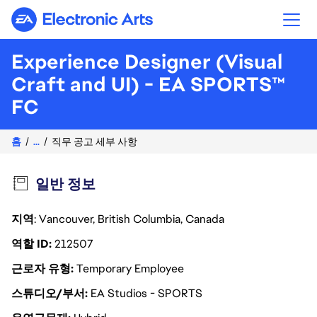
Electronic Arts
Experience Designer (Visual
Craft and UI) - EA SPORTS™
FC
홈
...
직무 공고 세부 사항
일반 정보
지역
: Vancouver, British Columbia, Canada
역할 ID
212507
근로자 유형
Temporary Employee
스튜디오/부서
EA Studios - SPORTS